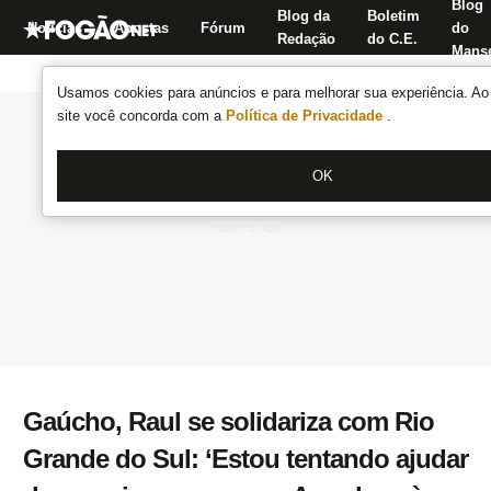
Blog
Blog da
Boletim
Notícias
Apostas
Fórum
do
Redação
do C.E.
Manse
Usamos cookies para anúncios e para melhorar sua experiência. Ao 
site você concorda com a
Política de Privacidade
.
OK
Gaúcho, Raul se solidariza com Rio
Grande do Sul: ‘Estou tentando ajudar