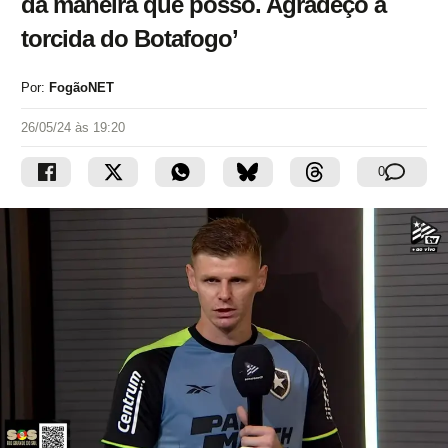
da maneira que posso. Agradeço à
torcida do Botafogo’
Por:
FogãoNET
26/05/24 às 19:20
0