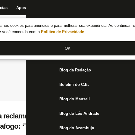
cias
Apostas
Fórum
Blog da Redação
Boletim do C.E.
Fechar menu principal
amos cookies para anúncios e para melhorar sua experiência. Ao continuar n
Notícias do Botafogo
te você concorda com a
Política de Privacidade
.
Fórum
OK
Jogos
Blog da Redação
Boletim do C.E.
Blog do Mansell
Blog do Léo Andrade
reclamação do Coritiba sobre falta de fair
afogo: ‘Tem que parar não, isso tudo é best
Blog do Azambuja