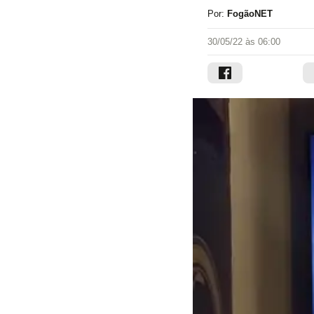
Por:
FogãoNET
30/05/22 às 06:00