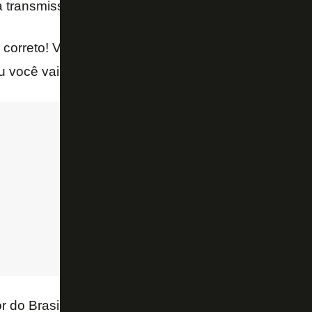
 transmissão do jogo para a Rádio Tupi.
) correto! Você está no ataque, a bola sobra para vo
 você vai parar? – concordou o narrador Jota Santi
r do Brasileirão, um lance de fair play no jogo entre