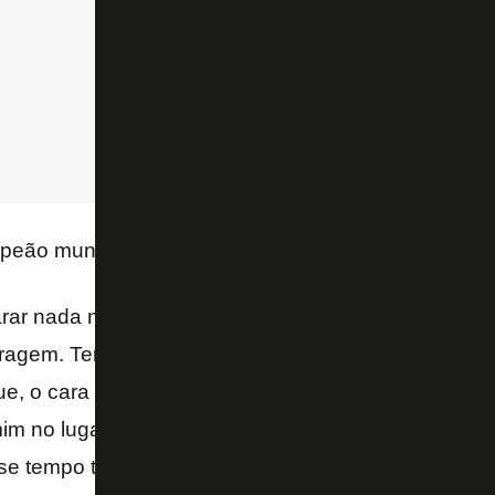
mpeão mundial em 1970,
Gerson
não concordou com
rar nada não, nem se está atacando, nem se está d
ragem. Tem que jogar e correr atrás. Fair play? Isso 
e, o cara se machuca, para, eu coloco a bola para a l
im no lugar onde eu saí. Aí o cara recebe a bola, dá
se tempo todo. Isso é fair play? Que porra de fair pl