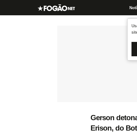
Notí
Us
si
Gerson detona 
Erison, do Bot