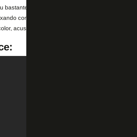
u bastante repercussão. Na ocasião, no início do s
xando contra-ataque pela esquerda, livre, mas paro
icolor, acusando um problema muscular.
ce: