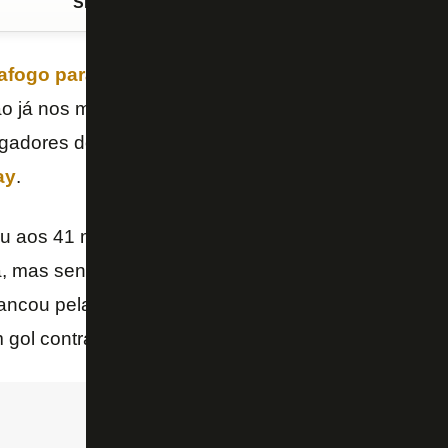
Siga o FogãoNET
no Google Discover
afogo para o Coritiba por 1 a 0
neste domingo, no 
o já nos minutos finais do segundo tempo, após u
ogadores do time da casa acusando
Erison
, centroa
ay
.
 aos 41 minutos. Matheus Alexandre, lateral-direito 
a, mas sentiu dores e acabou largando a jogada. Na
rancou pela ponta esquerda e cruzou para a área do
gol contra.