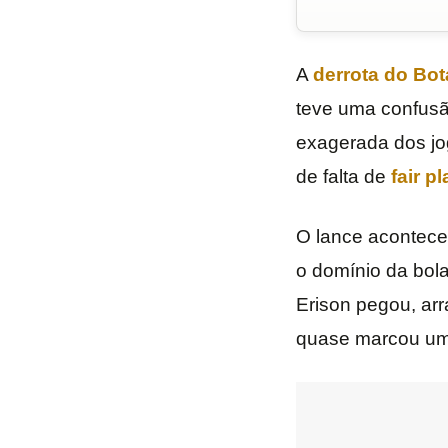
A
derrota do Bot
teve uma confusã
exagerada dos j
de falta de
fair pl
O lance aconteceu
o domínio da bol
Erison pegou, ar
quase marcou um 