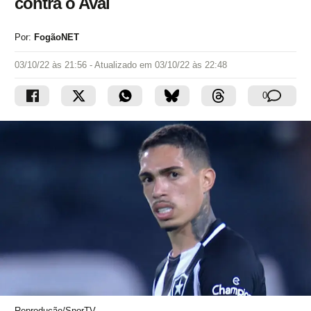
contra o Avaí
Por:
FogãoNET
03/10/22 às 21:56
- Atualizado em
03/10/22 às 22:48
0
Reprodução/SporTV