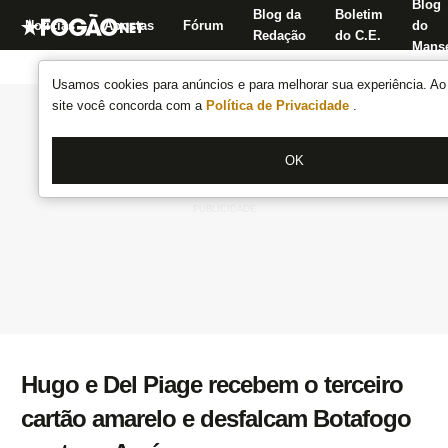
Blog
Blog da
Boletim
Notícias
Apostas
Fórum
do
Redação
do C.E.
Manse
Usamos cookies para anúncios e para melhorar sua experiência. Ao 
site você concorda com a
Política de Privacidade
.
OK
Hugo e Del Piage recebem o terceiro
cartão amarelo e desfalcam Botafogo