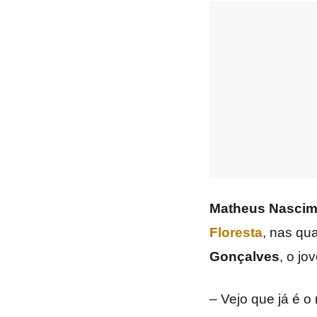
Matheus Nascim
Floresta
, nas qua
Gonçalves
, o jo
– Vejo que já é o