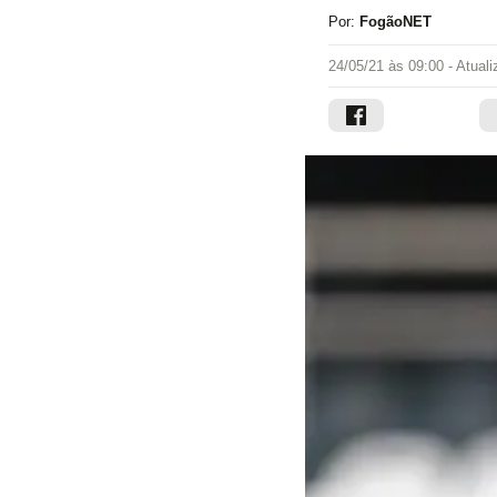
Por:
FogãoNET
24/05/21 às 09:00
- Atual