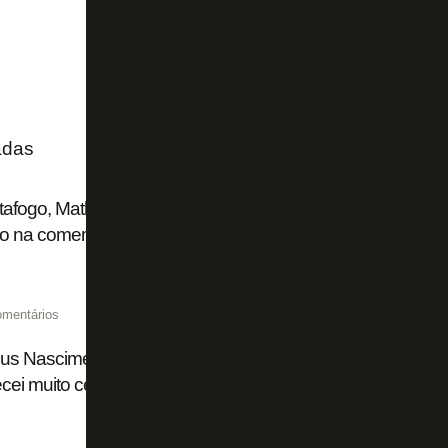
adas
afogo, Matheus Nascimento estreia com gol pelo Grêmio e
o na comemoração; veja
omentários
s Nascimento é apresentado pelo Grêmio e fala sobre traj
ei muito cedo, com 16 anos, pressão gigantesca’