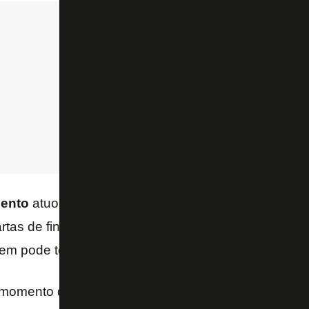
ento
atuou neste domingo na
vitória do
Botafogo
p
rtas de final da
Copa do Brasil Sub-20
, e fez um go
vem pode ter mais chances na equipe principal.
 momento de ele estar tendo as oportunidades na equ