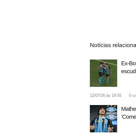
Notícias relacion
Ex-Bot
escud
12/07/26 às 19:55
0
c
Matheu
‘Comec