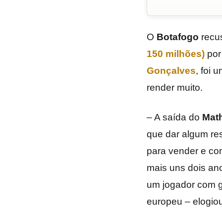
O
Botafogo
recu
150 milhões)
po
Gonçalves
, foi 
render muito.
– A saída do
Mat
que dar algum re
para vender e con
mais uns dois ano
um jogador com gr
europeu – elogio