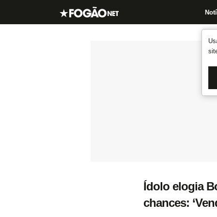
Notí
Us
si
Ídolo elogia 
chances: ‘Vend