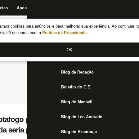
cias
Apostas
Fórum
Blog da Redação
Boletim do C.E.
Fechar menu principal
amos cookies para anúncios e para melhorar sua experiência. Ao continuar n
Notícias do Botafogo
te você concorda com a
Política de Privacidade
.
Fórum
OK
Jogos
Blog da Redação
Boletim do C.E.
Blog do Mansell
Blog do Léo Andrade
Botafogo por manter Matheus Nascimento e
a seria precipitada’
Blog do Azambuja