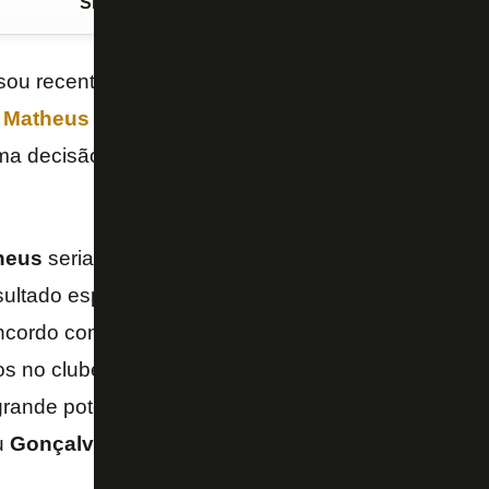
Siga o FogãoNET
no Google Discover
sou recentemente
proposta de 23 milhões de euro
r
Matheus Nascimento
. Na visão do ex-jogador e íd
uma decisão acertada. Para ele, o centroavante de 
heus
seria precipitada, já que na minha visão o jog
sultado esportivo para o clube. Penso que o moment
cordo com a diretoria de não ter aceitado a oferta. 
s no clube, para ajudar a equipe com o seu futebol.
ande potencial e que possui características para jo
u
Gonçalves
, na última semana, ao site “Jogada 10”