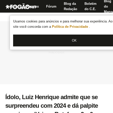
Blog
Blog da
Boletim
Notícias
Apostas
Fórum
do
Redação
do C.E.
Manse
Usamos cookies para anúncios e para melhorar sua experiência. Ao 
site você concorda com a
Política de Privacidade
.
OK
Ídolo, Luiz Henrique admite que se
surpreendeu com 2024 e dá palpite