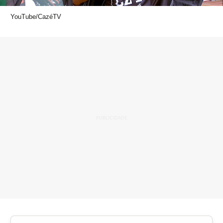
YouTube/CazéTV