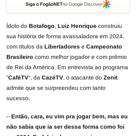
Siga o FogãoNET
no Google Discover
Ídolo do
Botafogo
,
Luiz Henrique
construiu
sua história de forma avassaladora em 2024,
com títulos da
Libertadores
e
Campeonato
Brasileiro
como melhor jogador e com prêmio
de Rei da América. Em entrevista ao programa
“
CaféTV
“, da
CazéTV
, o atacante do
Zenit
admite que se surpreendeu com tanto
sucesso.
–
Então, cara, eu vim pra jogar bem, mas eu
não sabia que ia ser dessa forma como foi