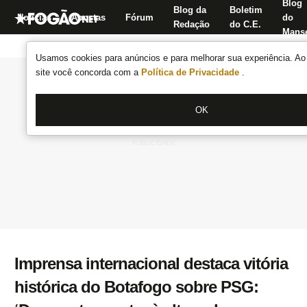
Blog
Blog da
Boletim
Notícias
Apostas
Fórum
do
Redação
do C.E.
Manse
Usamos cookies para anúncios e para melhorar sua experiência. Ao 
site você concorda com a
Política de Privacidade
.
OK
Imprensa internacional destaca vitória
histórica do Botafogo sobre PSG: