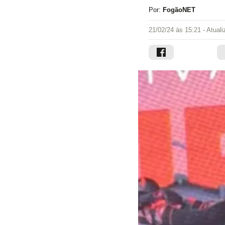
Por:
FogãoNET
21/02/24 às 15:21
- Atual