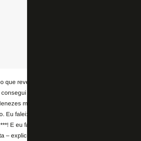
 que rever meus jogos para fazer edição e trabalha
 consegui rever até hoje. Outro dia eu estava em c
 Menezes me mandou a mensagem, falou que estav
. Eu falei: ‘Pô, Mano, quer me fazer sofrer?’ Ele: ‘N
**! E eu falei: ‘Não vou ver, não’. É sofrer mais. Até h
ta – explicou.