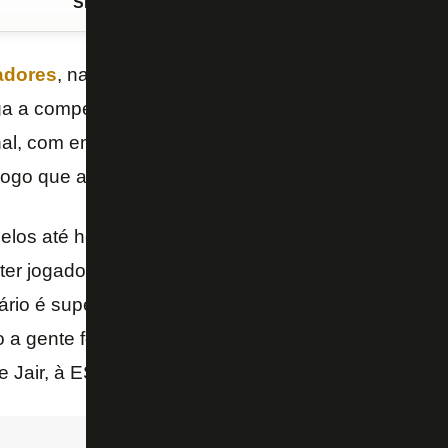
Siga o FogãoNET
no Google Discover
adores
, na qual estreia nesta quarta-feira contra o A
a a competição desde 2027. Na ocasião, foi elimin
nal, com empate em 0 a 0 no Estádio Nilton Santos e 
jogo que até hoje está na lembrança do técnico
Jair
los até hoje e foi a derrota mais dolorida (da minha 
ter jogado melhor e por ter saído daquela maneira (d
rio é superior, você entende que não estava no bom
o a gente foi muito superior, mas acabamos sendo e
e Jair, à ESPN.