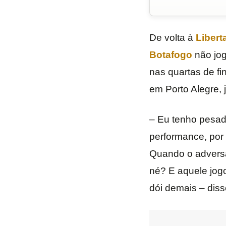
De volta à
Libert
Botafogo
não jog
nas quartas de fi
em Porto Alegre, 
– Eu tenho pesade
performance, por 
Quando o adversá
né? E aquele jog
dói demais – diss