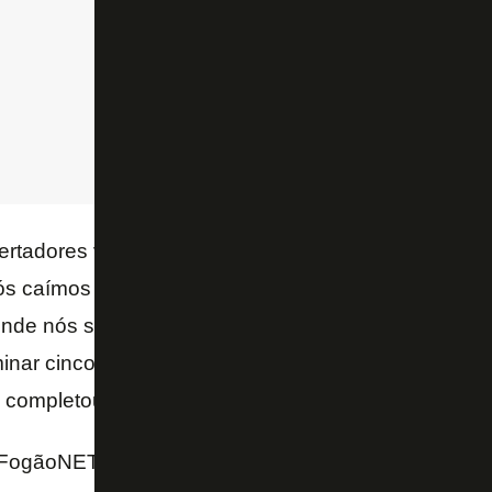
ertadores vai resgatar boas lembranças, apesar de a
s caímos em pé, como a gente fala no futebol, jog
, onde nós só saímos para o campeão daquela edição
minar cinco campeões na mesma edição. Coisas qu
 completou.
FogãoNET e ESPN