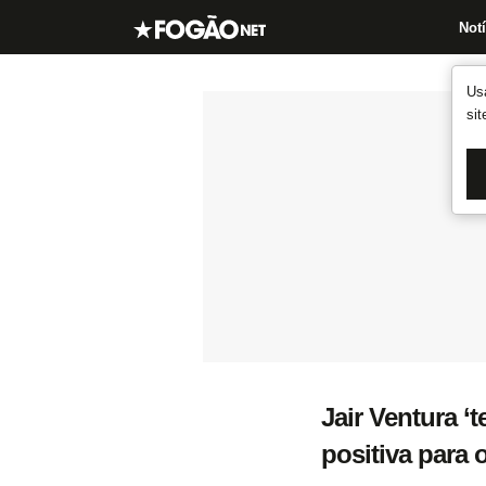
Notí
Us
si
Jair Ventura ‘
positiva para 