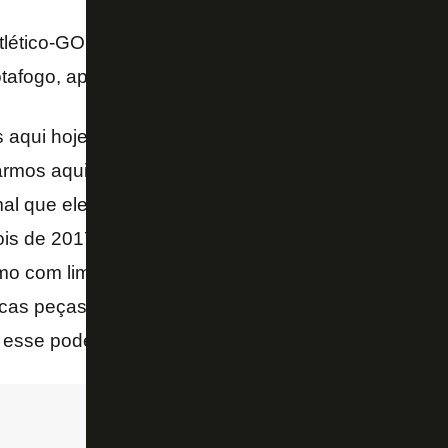
tlético-GO, Jair Ventura acredita que a Libertadores
tafogo, após o conturbado fim de 2023.
 aqui hoje por causa dos torcedores. Os torcedores
armos aqui e do futebol ser essa paixão. Quando s
mal que eles fiquem com o sentimento, com feridas. 
ois de 2017 pode trazer aquelas boas lembranças d
mo com limitação de elenco. Não que o nosso time 
cas peças de reposição. Era uma situação financeir
 esse poder que hoje o Botafogo tem com o Textor –