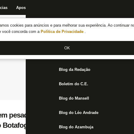
cias
Apostas
Fórum
Blog da Redação
Boletim do C.E.
Fechar menu principal
amos cookies para anúncios e para melhorar sua experiência. Ao continuar n
Notícias do Botafogo
te você concorda com a
Política de Privacidade
.
Fórum
OK
Jogos
Blog da Redação
Boletim do C.E.
Blog do Mansell
Blog do Léo Andrade
tem pesadelos até hoje’ com 2017 e vê Lib
o Botafogo: ‘Vai resgatar boas lembranças’
Blog do Azambuja