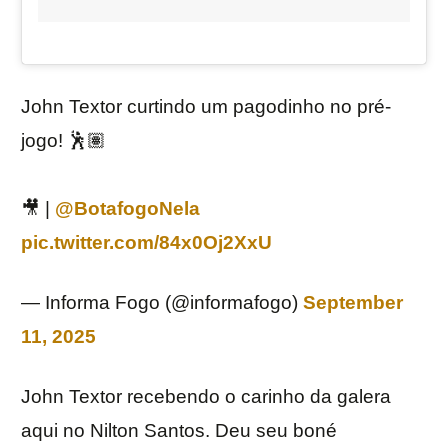
John Textor curtindo um pagodinho no pré-
jogo! 🕺🏽
🎥 |
@BotafogoNela
pic.twitter.com/84x0Oj2XxU
— Informa Fogo (@informafogo)
September
11, 2025
John Textor recebendo o carinho da galera
aqui no Nilton Santos. Deu seu boné