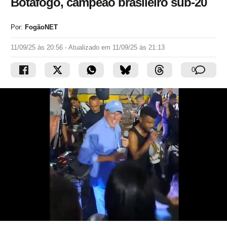
Botafogo, campeão brasileiro sub-20
Por:
FogãoNET
11/09/25 às 20:56
- Atualizado em
11/09/25 às 21:13
0