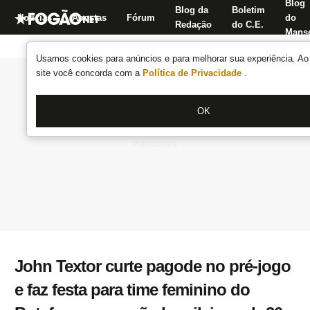
Blog
Blog da
Boletim
Notícias
Apostas
Fórum
do
Redação
do C.E.
Manse
Usamos cookies para anúncios e para melhorar sua experiência. Ao 
site você concorda com a
Política de Privacidade
.
OK
John Textor curte pagode no pré-jogo
e faz festa para time feminino do