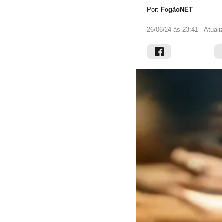
Por:
FogãoNET
26/06/24 às 23:41
- Atual