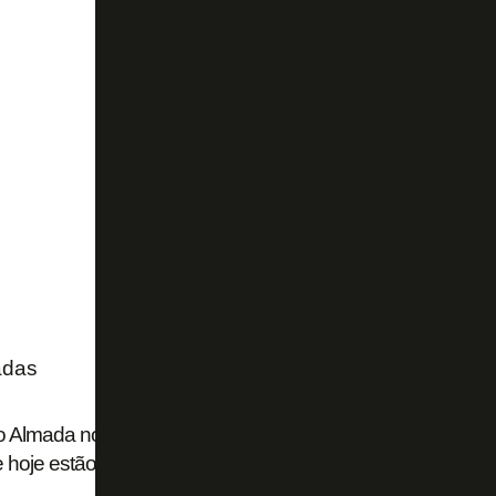
adas
 Almada no River Plate: 50% dos direitos que eram do Bot
 hoje estão sob posse de dois fundos