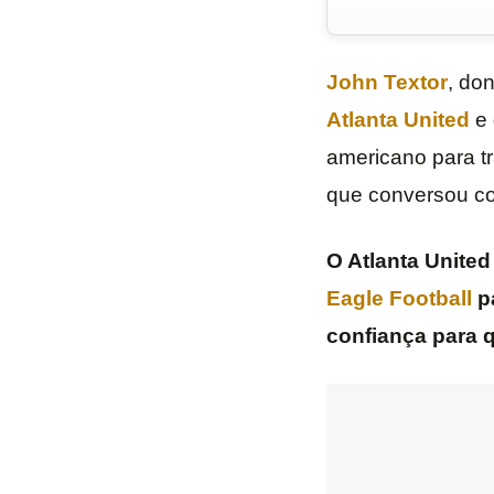
John Textor
, do
Atlanta United
e 
americano para t
que conversou co
O Atlanta Unite
Eagle Football
pa
confiança para 