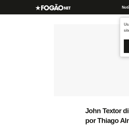
Notí
Us
si
John Textor di
por Thiago Al