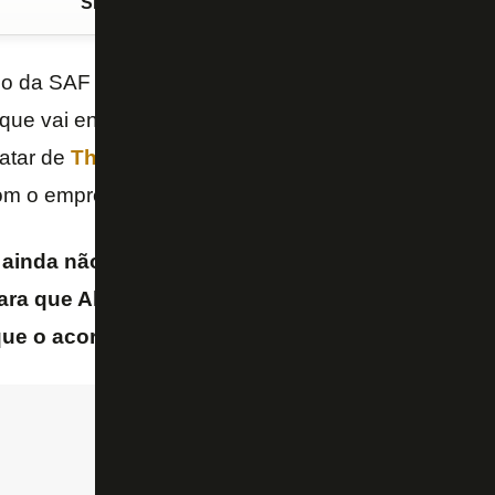
Siga o FogãoNET
no Google Discover
no da SAF do
Botafogo
, afirmou que ainda não con
que vai entrar em contato nesta quinta-feira (27/6) c
ratar de
Thiago Almada
. A informação é do jornalist
m o empresário nesta quarta.
d ainda não respondeu positivamente à proposta 
ra que Almada se torne jogador do Botafogo, p
que o acordo seja concretizado nas próximas hor