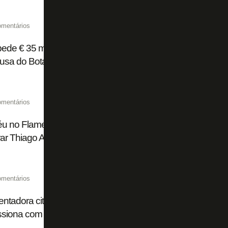
omentários
pede € 35 milhões fixos ao Flamengo por Luiz Henrique e pod
ausa do Botafogo
omentários
 no Flamengo: River Plate chega a acordo com Atlético d
ar Thiago Almada, ex-Botafogo
omentários
ntadora cita procuras de Flamengo, Palmeiras e Cruzeiro
ssiona com sucesso do Botafogo de 2024