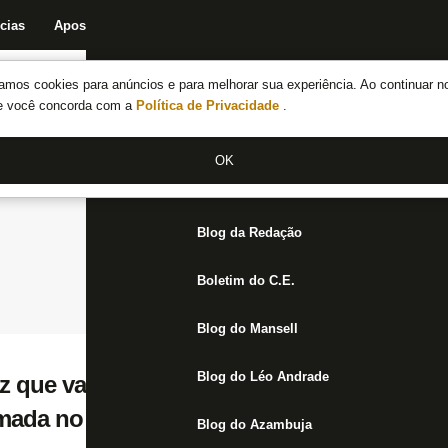
cias
Apostas
Fórum
Blog da Redação
Boletim do C.E.
Fechar menu principal
amos cookies para anúncios e para melhorar sua experiência. Ao continuar n
Notícias do Botafogo
te você concorda com a
Política de Privacidade
.
Fórum
OK
Jogos
Blog da Redação
Boletim do C.E.
Blog do Mansell
Blog do Léo Andrade
z que vai conversar nesta quinta com o Atl
mada no Botafogo
Blog do Azambuja