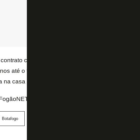
 contrato com a
holding
de John Textor de cinco anos
os até o fim de 2024, antes de ter a chance de ir p
a na casa dos US$ 20 milhões (R$ 110,5 milhões na 
FogãoNET e Instagram do Canal do TF
Botafogo
Eagle Football Holdings
John Textor
Thi