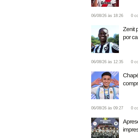
06/08/26 às 18:26
0
c
Zenit 
por c
06/08/26 às 12:35
0
c
Chapéu
compr
06/08/26 às 09:27
0
c
Aprese
impre