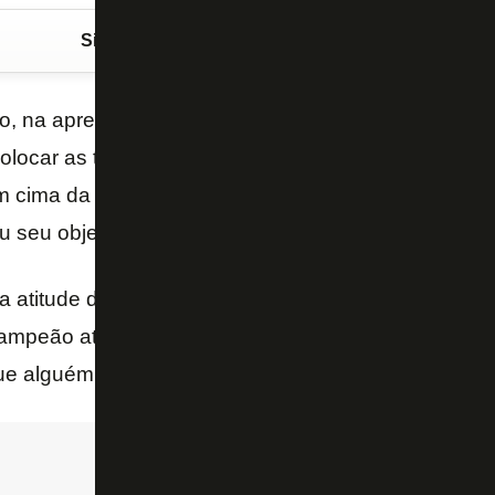
Siga o FogãoNET
no Google Discover
ro, na apresentação oficial de
Renato Paiva
,
John T
olocar as taças de campeão da Libertadores e do
m cima da mesa. Em entrevista ao “UOL”, o acionist
u seu objetivo.
a atitude derrotista no clube, mesmo entre os torced
ampeão até alguém ganhar o próximo troféu. Você é 
e alguém te derrube dessa posição – frisou Textor.