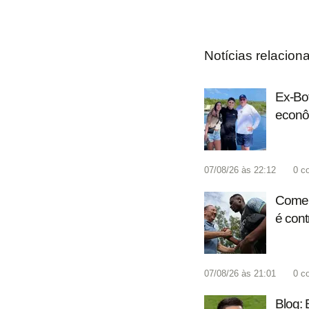
Notícias relacion
Ex-Bot
econô
07/08/26 às 22:12
0
c
Coment
é cont
07/08/26 às 21:01
0
c
Blog: 