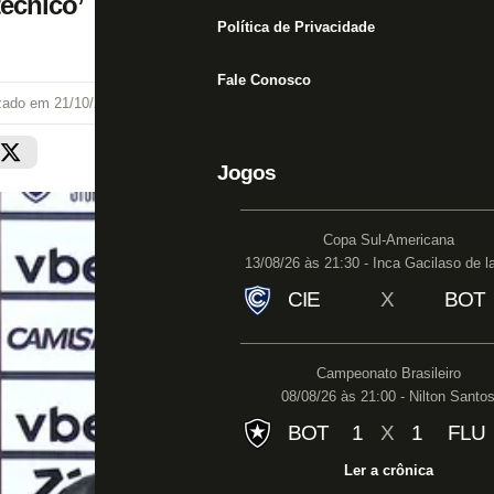
écnico’
Política de Privacidade
Fale Conosco
izado em
21/10/25 às 11:20
Jogos
Copa Sul-Americana
13/08/26 às 21:30 - Inca Gacilaso de l
CIE
X
BOT
Campeonato Brasileiro
08/08/26 às 21:00 - Nilton Santo
BOT
1
X
1
FLU
Ler a crônica