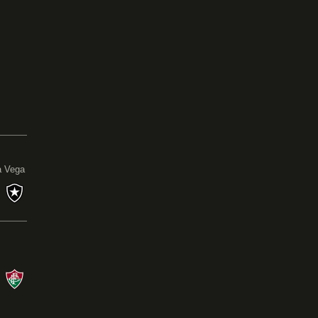
0
a Vega
s