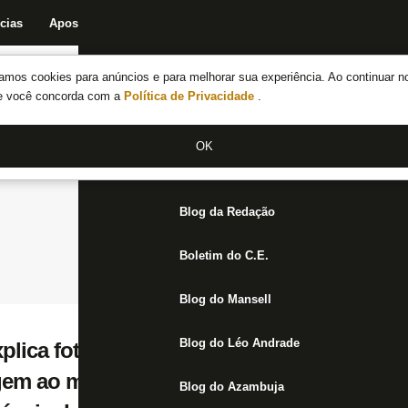
cias
Apostas
Fórum
Blog da Redação
Boletim do C.E.
Fechar menu principal
amos cookies para anúncios e para melhorar sua experiência. Ao continuar n
Notícias do Botafogo
te você concorda com a
Política de Privacidade
.
Fórum
OK
Jogos
Blog da Redação
Boletim do C.E.
Blog do Mansell
Blog do Léo Andrade
plica fotos com taças no Botafogo em feve
em ao mundo de que ainda somos o rei d
Blog do Azambuja