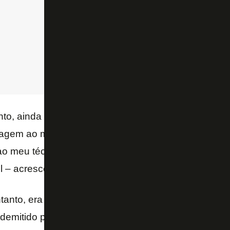
, ainda tínhamos muito talento no elenco. Fiz isso 
gem ao mundo de que ainda somos o rei da montan
 meu técnico, de que eu tenho expectativa de de
il – acrescentou.
ntanto, era Renato Paiva, que ficou apenas quatro 
 demitido por John Textor após a eliminação para o 