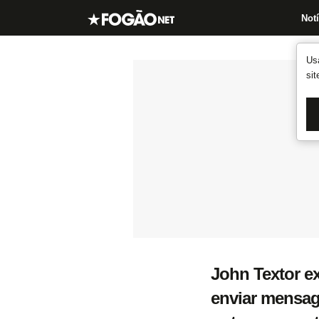
Notí
Us
si
John Textor ex
enviar mensag