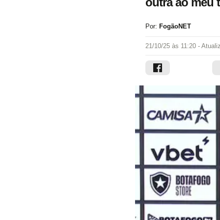
outra ao meu t
Por:
FogãoNET
21/10/25 às 11:20
- Atual