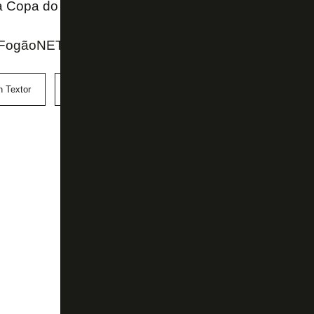
 da Copa do Mundo Sub-20.
FogãoNET e UOL
n Textor
Renato Paiva