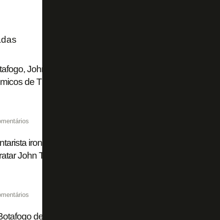
adas
afogo, John Textor explica operação que antecipou recebim
micos de Thiago Almada
omentários
arista ironiza Flamengo: 'Plano A era Almada, plano B Lu
ratar John Textor. Que vontade de ser Botafogo'
omentários
Botafogo deve US$ 10 milhões a fundo por adiantamento de