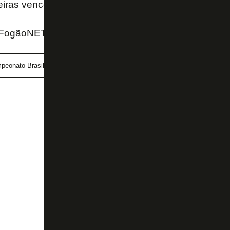
ras venceu o Atlético-GO por 1 a 0.
 FogãoNET
peonato Brasileiro
John Textor
Palmeiras
Vitória