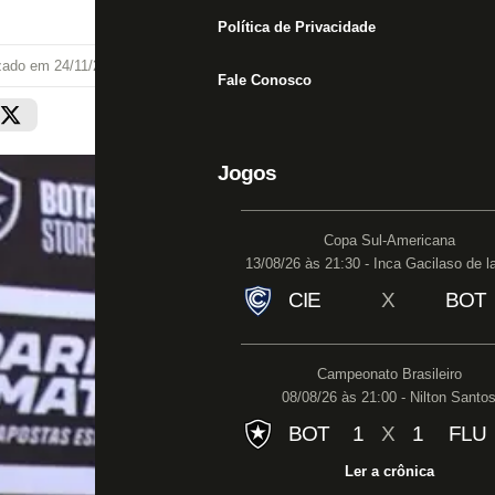
Política de Privacidade
izado em
24/11/24 às 09:21
Fale Conosco
Jogos
Copa Sul-Americana
13/08/26 às 21:30 - Inca Gacilaso de l
CIE
X
BOT
Campeonato Brasileiro
08/08/26 às 21:00 - Nilton Santo
BOT
1
X
1
FLU
Ler a crônica