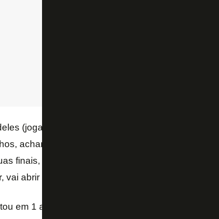
 deles (jogadores) com os resultados. É um jogo de 
os, achamos que poderíamos conseguir alguns gol
as finais, o Brasileirão e a Copa Libertadores. O gol
 vai abrir a porteira – acredita.
ou em 1 a 1 com o Vitória no Estádio Nilton Santos