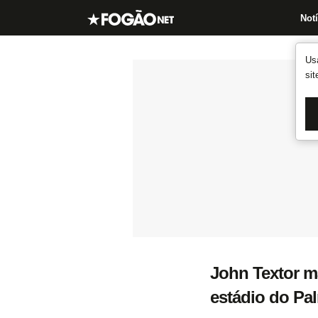
Notí
Us
si
John Textor m
estádio do Pa