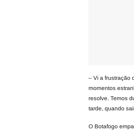
– Vi a frustração
momentos estranh
resolve. Temos du
tarde, quando sair,
O Botafogo empat