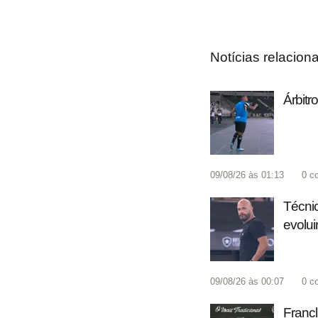
Notícias relacion
Árbitr
09/08/26 às 01:13
0
c
Técnic
evolui
09/08/26 às 00:07
0
c
Francl