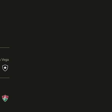
0
a Vega
s