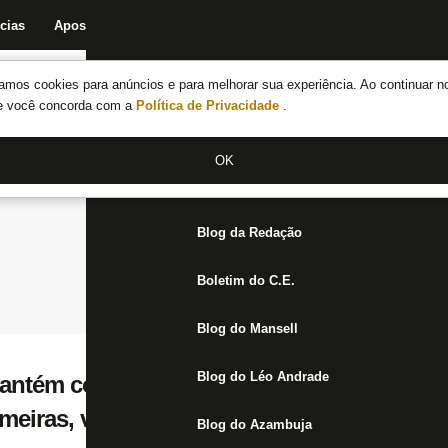
cias
Apostas
Fórum
Blog da Redação
Boletim do C.E.
Fechar menu principal
amos cookies para anúncios e para melhorar sua experiência. Ao continuar n
Notícias do Botafogo
te você concorda com a
Política de Privacidade
.
Fórum
OK
Jogos
Blog da Redação
Boletim do C.E.
Blog do Mansell
Blog do Léo Andrade
antém confiança no Botafogo: ‘Gostamos 
lmeiras, vamos bem’
Blog do Azambuja