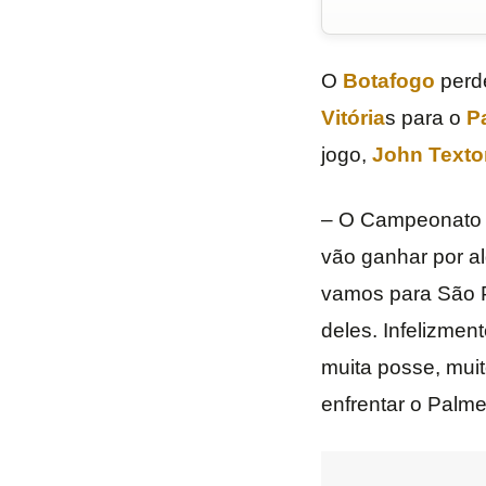
O
Botafogo
perde
Vitória
s para o
P
jogo,
John Texto
– O Campeonato B
vão ganhar por a
vamos para São P
deles. Infelizmen
muita posse, mui
enfrentar o Palmei