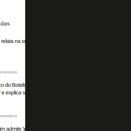
adas
o relata na súmula o que ouviu para expulsar Marçal em B
omentários
o do Botafogo vê Montoro abaixo dos dois jogos anteriores
r e explica substituição: ‘Estava morto’
omentários
im admite 'jogo pobre' em Botafogo 1 x 1 Fluminense: 'Est