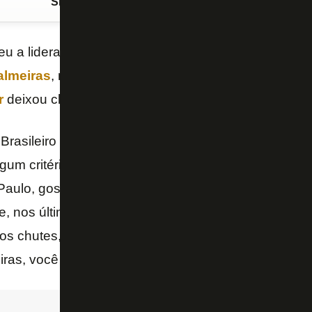
Siga o FogãoNET
no Google Discover
u a liderança do
Campeonato Brasileiro
no critér
almeiras
, mas acredita que pode recuperá-la. Em en
r
deixou clara sua confiança.
rasileiro é ganho por pontos, não acredito que Bot
lgum critério de desempate. Estamos empatados em
aulo, gostamos de jogar no estádio deles, vamos b
te, nos últimos jogos não conseguimos os três pontos,
tos chutes, muita qualidade. Estamos onde estamo
ras, você já viu isso – disse John Textor.