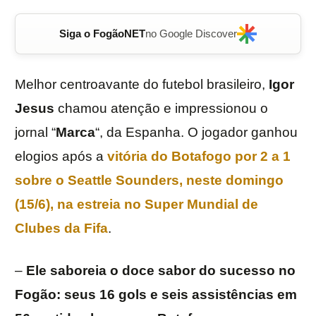
Siga o FogãoNET
no Google Discover
Melhor centroavante do futebol brasileiro,
Igor
Jesus
chamou atenção e impressionou o
jornal “
Marca
“, da Espanha. O jogador ganhou
elogios após a
vitória do
Botafogo
por 2 a 1
sobre o
Seattle
Sounders
, neste domingo
(15/6), na estreia no
Super Mundial de
Clubes
da
Fifa
.
–
Ele saboreia o doce sabor do sucesso no
Fogão: seus 16 gols e seis assistências em