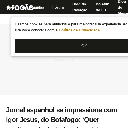
Blog
Blog da
Boletim
Notícias
Apostas
Fórum
do
Redação
do C.E.
Manse
Usamos cookies para anúncios e para melhorar sua experiência. Ao 
site você concorda com a
Política de Privacidade
.
OK
Jornal espanhol se impressiona com
Igor Jesus, do Botafogo: ‘Quer