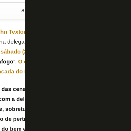
Siga o FogãoNET
no Google Discover
hn Textor
, mesmo
afastado do comando da SAF p
 na delegação do
Botafogo
em Brasília, para
duelo
 sábado (25/4)
, foi criticada pelo jornalista
Daniel B
afogo
“.
O empresário norte-americano divulgou v
ncada do Mané Garrincha, “disfarçado”
.
 das cenas mais constrangedoras dos últimos t
com a delegação, no estádio. Entendo a torcida 
le, sobretudo a galera de Brasília, que não tem t
go de pertinho. Mas eu acho que é a postura de 
 do bem e do mal, alguém que diminui o Botafogo