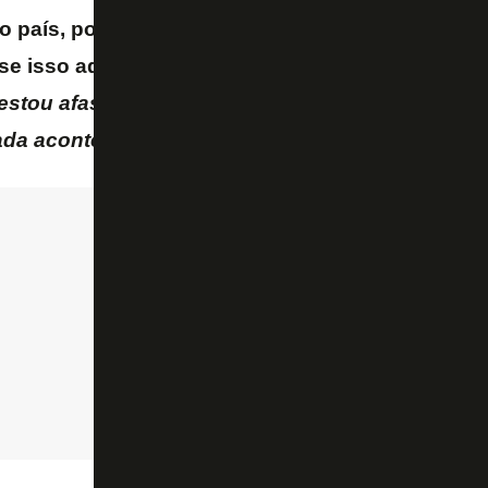
o país, porque é um cara que foi afastado pela ju
e isso aqui tudo fosse um brinquedinho dele,
“é
estou afastado, mas viajo com a delegação. E é i
ada acontece”
– criticou Botelho.