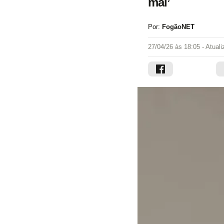
mal’
Por:
FogãoNET
27/04/26 às 18:05
- Atual