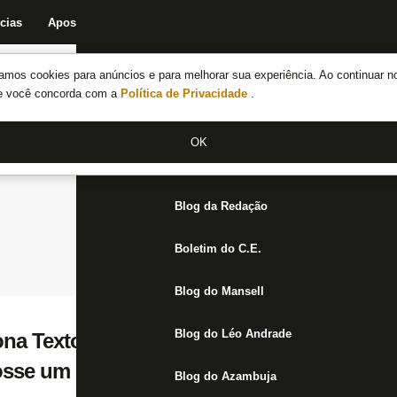
cias
Apostas
Fórum
Blog da Redação
Boletim do C.E.
Fechar menu principal
amos cookies para anúncios e para melhorar sua experiência. Ao continuar n
Notícias do Botafogo
te você concorda com a
Política de Privacidade
.
Fórum
OK
Jogos
Blog da Redação
Boletim do C.E.
Blog do Mansell
Blog do Léo Andrade
ona Textor na delegação em Brasília: ‘Se 
osse um brinquedinho, se considera acima
Blog do Azambuja