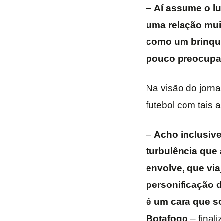
–
Aí assume o lu
uma relação muit
como um brinque
pouco preocupad
Na visão do jorn
futebol com tais a
–
Acho inclusive
turbulência que
envolve, que via
personificação d
é um cara que s
Botafogo
– finali