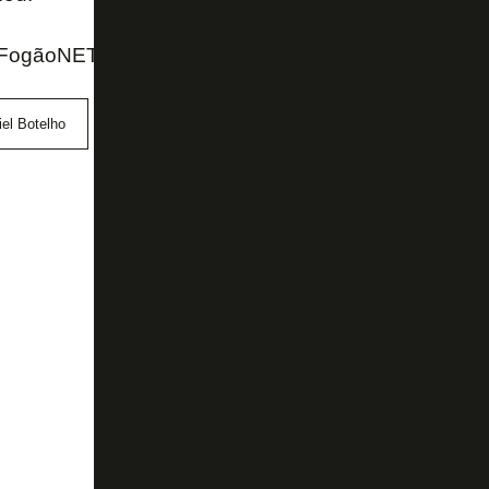
FogãoNET e podcast GE Botafogo
el Botelho
John Textor