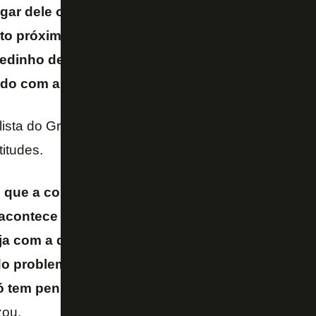
gar dele o
Durcesio
, que a gente sabe que é um 
o próxima com o Textor. Enfim, parece que o Bot
dinho de alguém que faz o que bem entende e 
o com as críticas
– completou.
alista do Grupo Globo, John Textor acaba atrapalha
titudes.
 que a comissão técnica tem conseguido blindar
 acontece fora do campo. A partir do momento qu
ja com a delegação, ele traz um problema, e ele é
o problema, para dentro do grupo, para dentro do
ó tem pensado nele, nos negócios dele, e não t
zou.