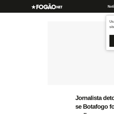
Notí
Us
si
Jornalista det
se Botafogo f