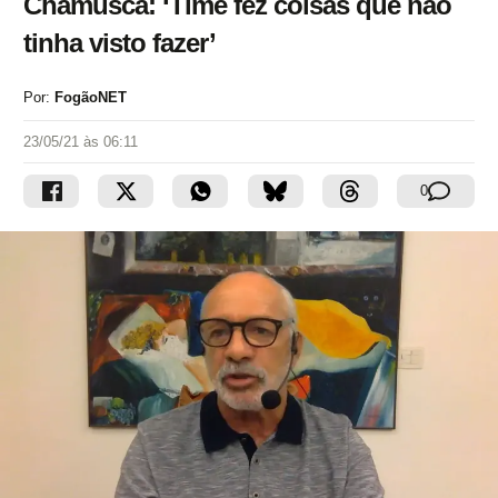
Chamusca: ‘Time fez coisas que não
tinha visto fazer’
Por:
FogãoNET
23/05/21 às 06:11
0