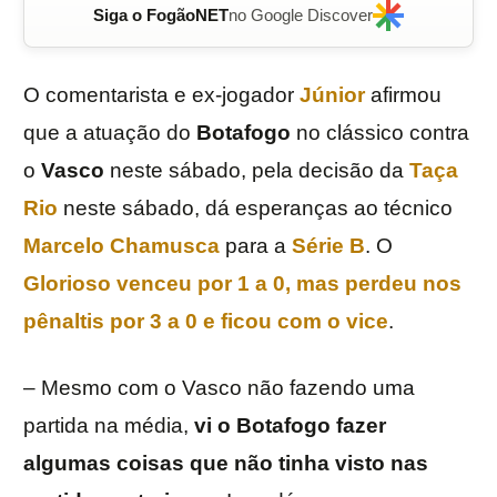
Siga o FogãoNET
no Google Discover
O comentarista e ex-jogador
Júnior
afirmou
que a atuação do
Botafogo
no clássico contra
o
Vasco
neste sábado, pela decisão da
Taça
Rio
neste sábado, dá esperanças ao técnico
Marcelo Chamusca
para a
Série B
. O
Glorioso venceu por 1 a 0, mas perdeu nos
pênaltis por 3 a 0 e ficou com o vice
.
– Mesmo com o Vasco não fazendo uma
partida na média,
vi o Botafogo fazer
algumas coisas que não tinha visto nas