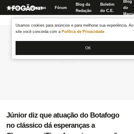
Blog
Blog da
Boletim
Notícias
Apostas
Fórum
do
Redação
do C.E.
Manse
Usamos cookies para anúncios e para melhorar sua experiência. Ao 
site você concorda com a
Política de Privacidade
.
OK
Júnior diz que atuação do Botafogo
no clássico dá esperanças a