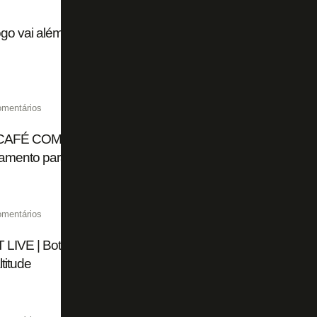
go vai além da busca por reforços para garantir time forte
omentários
CAFÉ COM FOGÃONET | Alex Telles fala sobre renovação
amento para altitude
omentários
LIVE | Botafogo encaminha saída de Tucu Correa; clube p
ltitude