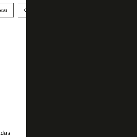
acas
Copa Sul-Americana
Kauan Toledo
adas