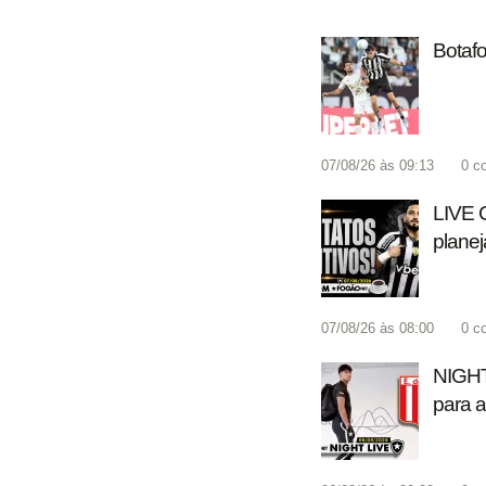
Botafo
07/08/26 às 09:13
0
c
LIVE 
planej
07/08/26 às 08:00
0
c
NIGHT 
para a