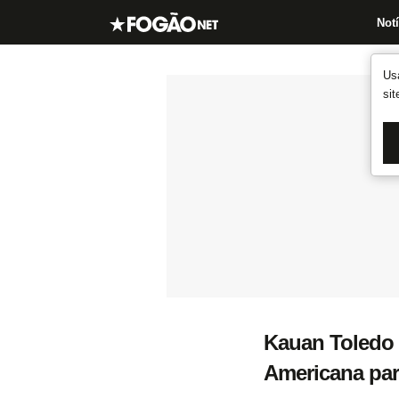
Notí
Us
si
Kauan Toledo 
Americana par