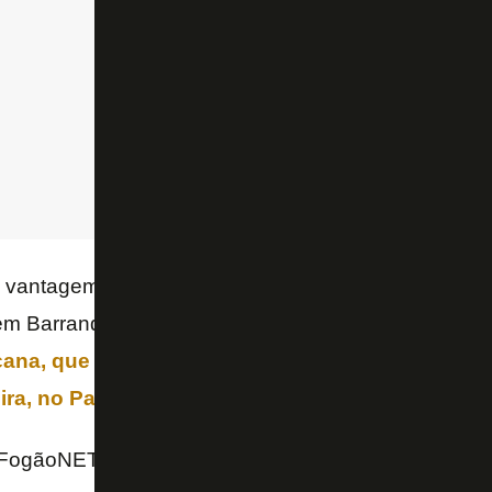
a vantagem de decidir em casa os confrontos de mat
em Barranquilla, na Colômbia.
O sorteio das oitavas
ana, que acontecerão apenas em agosto, será re
ira, no Paraguai
.
FogãoNET e Paramount+