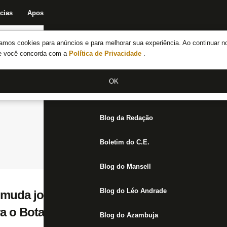
cias
Apostas
Fórum
Blog da Redação
Boletim do C.E.
Fechar menu principal
amos cookies para anúncios e para melhorar sua experiência. Ao continuar n
Notícias do Botafogo
te você concorda com a
Política de Privacidade
.
Fórum
OK
Jogos
Blog da Redação
Boletim do C.E.
Blog do Mansell
Blog do Léo Andrade
muda jogo e celebra melhor campanha da 
a o Botafogo: ‘Equipe toda está de parabé
Blog do Azambuja