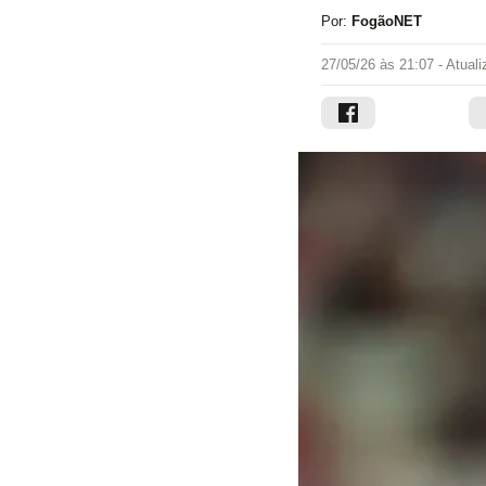
Por:
FogãoNET
27/05/26 às 21:07
- Atual