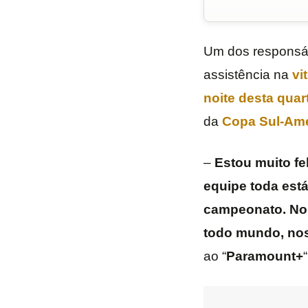
Um dos responsáv
assistência na
vi
noite desta quart
da
Copa Sul-Am
–
Estou muito fe
equipe toda está
campeonato. Noss
todo mundo, nos
ao “
Paramount+
“