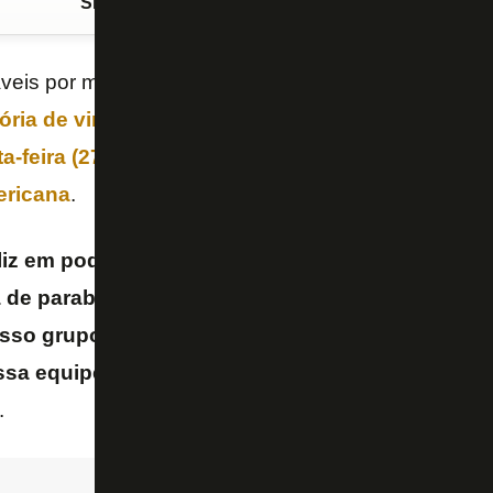
Siga o FogãoNET
no Google Discover
eis por mudar o jogo,
Kauan Toledo
entrou, fez u
tória de virada do
Botafogo
em cima do
Caracas
,
a-feira (27/5)
. O resultado garantiu ao Glorioso a 
ericana
.
liz em poder ajudar a equipe com um gol e uma a
 de parabéns, era muito importante a primeira c
o grupo está forte, está unido. O professor Fra
sa equipe vem para o título
– disse Kauan, tímido,
.