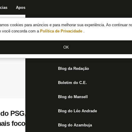
cias
Apostas
Fórum
Blog da Redação
Boletim do C.E.
Fechar menu principal
amos cookies para anúncios e para melhorar sua experiência. Ao continuar n
Notícias do Botafogo
te você concorda com a
Política de Privacidade
.
Fórum
OK
Jogos
Blog da Redação
Boletim do C.E.
Blog do Mansell
Blog do Léo Andrade
, do PSG, dá méritos ao Botafogo: ‘Muito,
ais foco e energia, mereceu vencer’
Blog do Azambuja