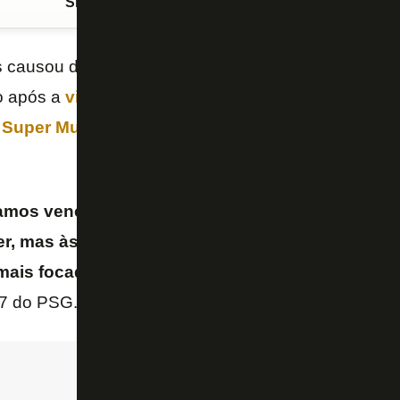
Siga o FogãoNET
no Google Discover
 causou dificuldades ao
Botafogo
, o ponte-esquer
so após a
vitória sobre o
PSG
, por 1 a 0, nesta quin
o
Super Mundial de Clubes
. O georgiano reconhece
tamos vencer todos os jogos que disputamos. S
r, mas às vezes futebol não te dá tudo que mere
 mais focados e tiveram mais energia, então mer
 7 do PSG.