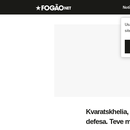
Notí
Us
si
Kvaratskhelia
defesa. Teve m