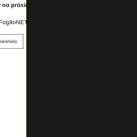
 no próximo jogo, no que precisamos fazer
– ped
 FogãoNET
atskhelia
PSG
Super Mundial de Clubes