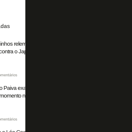
adas
nhos relembra vitória do Botafogo sobre o PSG ao falar de
 contra o Japão: 'Temos que mostrar dentro de campo'
omentários
 Paiva exalta um ano de vitória do Botafogo sobre o PSG: 
momento na linda história de um clube marcante'
omentários