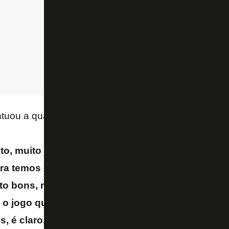
ntuou a qualidade defensiva do Botafogo.
to, muito bons na defesa. Nós tivemos muitas c
ra temos que pensar no próximo jogo. Todos os 
to bons, nós respeitamos todos. Tentamos jogar
i o jogo que estamos acostumados a fazer. Não e
 é claro, mas isso é futebol. Você pode ganhar 