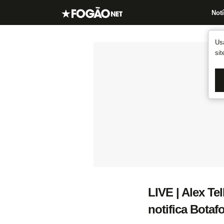
Notí
Us
si
LIVE | Alex Tel
notifica Botaf