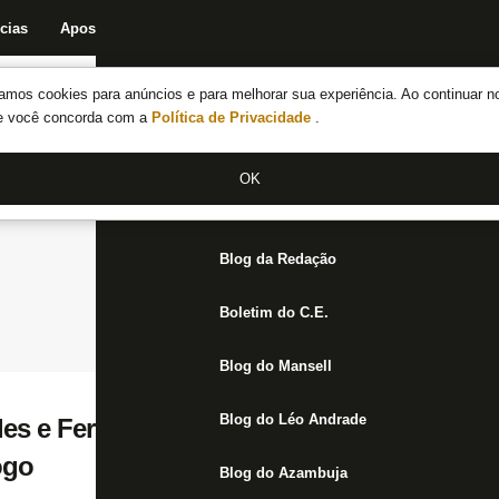
cias
Apostas
Fórum
Blog da Redação
Boletim do C.E.
Fechar menu principal
amos cookies para anúncios e para melhorar sua experiência. Ao continuar n
Notícias do Botafogo
te você concorda com a
Política de Privacidade
.
Fórum
OK
Jogos
Blog da Redação
Boletim do C.E.
Blog do Mansell
Blog do Léo Andrade
les e Ferraresi devem voltar ao time titular;
ogo
Blog do Azambuja