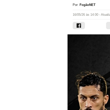
Por:
FogãoNET
16/05/26 às 14:00
- Atual