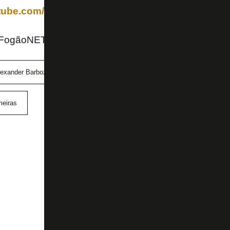
utube.com/channel/UCAnO0MtqT3-78X6g15OKVVw
 FogãoNET
lexander Barboza
ANRESF
Botafogo
Campeonato B
meiras