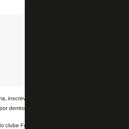
ima, inscreva-se no nosso canal no YouTube e siga 
 por dentro das últimas notícias do Botafogo! 📺🔥
o clube FogãoNET+ e tenha acesso a benefícios ex