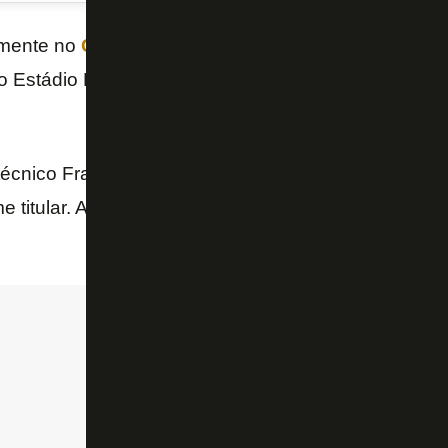
mente no
Campeonato Brasileiro
, o
Botafogo
rece
o Estádio Nilton Santos, em meio a um momento turb
 técnico Franclim Carvalho deve promover os retorn
e titular. A principal dúvida da escalação envolve
Al