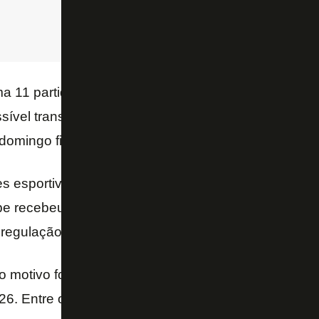
a 11 partidas no Brasileirão e poderá atuar apenas
sível transferência para o
Palmeiras
. A definição so
 domingo ficará nas mãos da comissão técnica.
s esportivas, o Botafogo também voltou a ser assun
ube recebeu uma notificação da
ANRESF
, órgão lig
egulação e sustentabilidade financeira do futebol bra
 motivo foi o não envio das informações relacionad
6. Entre os clubes da Série A, o Botafogo foi o únic