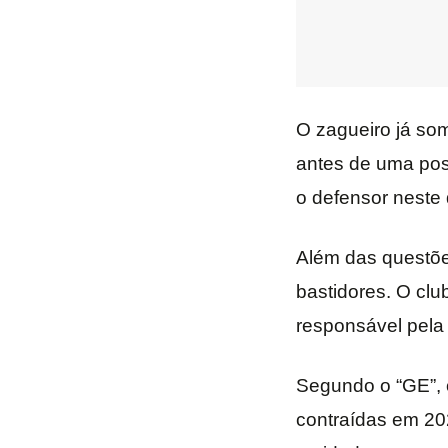
O zagueiro já som
antes de uma pos
o defensor neste
Além das questõe
bastidores. O cl
responsável pela r
Segundo o “GE”, o
contraídas em 202