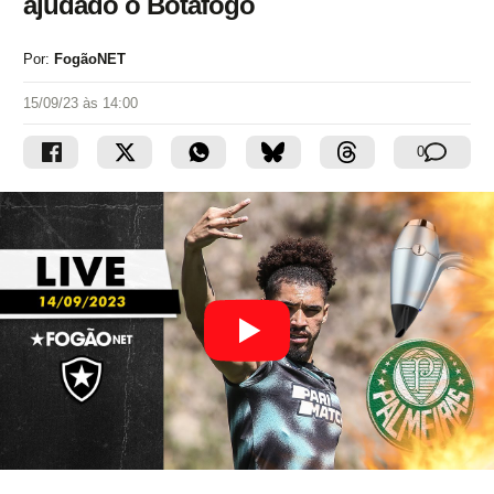
ajudado o Botafogo
Por:
FogãoNET
15/09/23 às 14:00
0