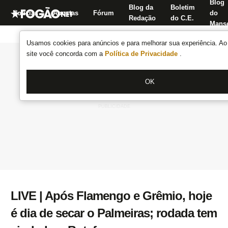
Blog
Blog da
Boletim
Notícias
Apostas
Fórum
do
Redação
do C.E.
Manse
Usamos cookies para anúncios e para melhorar sua experiência. Ao 
site você concorda com a
Política de Privacidade
.
OK
LIVE | Após Flamengo e Grêmio, hoje
é dia de secar o Palmeiras; rodada tem