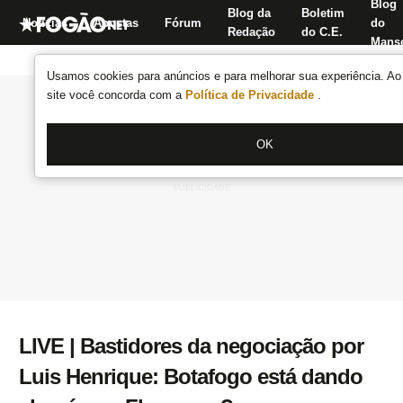
Blog
Blog da
Boletim
Notícias
Apostas
Fórum
do
Redação
do C.E.
Manse
Usamos cookies para anúncios e para melhorar sua experiência. Ao 
site você concorda com a
Política de Privacidade
.
OK
LIVE | Bastidores da negociação por
Luis Henrique: Botafogo está dando