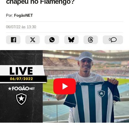
chapéu no Flamengo?
Por:
FogãoNET
06/07/22 às 13:30
0