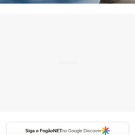
Siga o FogãoNET
no Google Discover