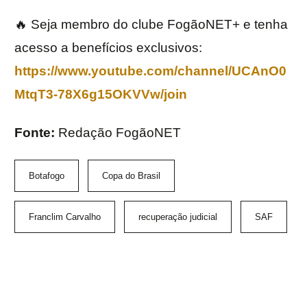
🔥 Seja membro do clube FogãoNET+ e tenha
acesso a benefícios exclusivos:
https://www.youtube.com/channel/UCAnO0
MtqT3-78X6g15OKVVw/join
Fonte:
Redação FogãoNET
Botafogo
Copa do Brasil
Franclim Carvalho
recuperação judicial
SAF