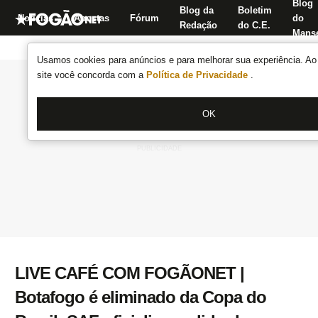
Blog
Blog da
Boletim
Notícias
Apostas
Fórum
do
Redação
do C.E.
Manse
Usamos cookies para anúncios e para melhorar sua experiência. Ao 
site você concorda com a
Política de Privacidade
.
OK
LIVE CAFÉ COM FOGÃONET |
Botafogo é eliminado da Copa do