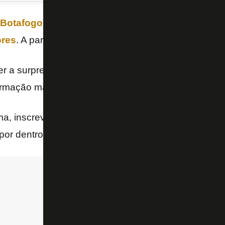
Botafogo
inicia nesta quarta-feira a busca pela so
ores
. A partida contra o
Peñarol
promete ser tensa e 
 a surpresa na escalação. Artur Jorge pode escalar 
rmação mais ofensiva.
ima, inscreva-se no nosso canal no YouTube e siga 
 por dentro das últimas notícias do Botafogo! 📺🔥