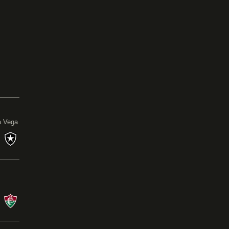
0
a Vega
s