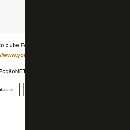
do clube FogãoNET+ e ganhe
://www.youtube.com/channel/UCAnO0MtqT3-78X
 FogãoNET
rtadores
Peñarol