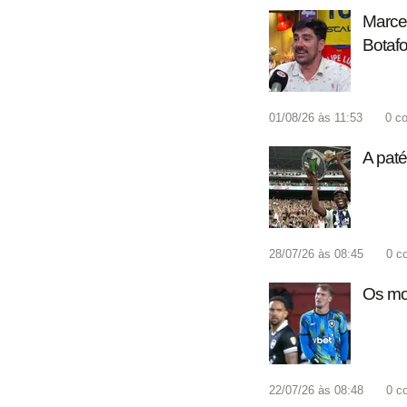
Marcel
Botafo
01/08/26 às 11:53
0
co
A paté
28/07/26 às 08:45
0
c
Os mot
22/07/26 às 08:48
0
c