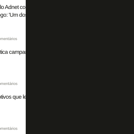
o Adnet conta como foi cantar na final da Libertadores e rec
go: 'Um dos maiores dias da minha vida'
mentários
tica campanha da mídia contra a volta de Luiz Henrique a
omentários
ivos que levaram o Botafogo a negociar Léo Linck com o 
omentários