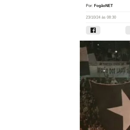
Por:
FogãoNET
23/10/24 às 08:30