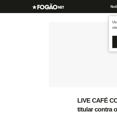
Notí
Us
si
LIVE CAFÉ CO
titular contra 