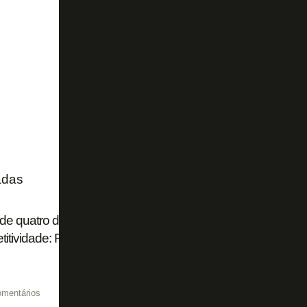
adas
de quatro dias, título brasileiro 'impossível', ambição na S
itividade: Franclim abre o jogo no Botafogo
omentários