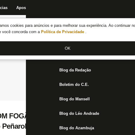
cias
Apostas
Fórum
Blog da Redação
Boletim do C.E.
Fechar menu principal
amos cookies para anúncios e para melhorar sua experiência. Ao continuar n
Notícias do Botafogo
te você concorda com a
Política de Privacidade
.
Fórum
OK
Jogos
Blog da Redação
Boletim do C.E.
Blog do Mansell
Blog do Léo Andrade
M FOGÃONET | Botafogo neles! Cuiabano
o Peñarol
Blog do Azambuja