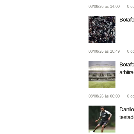
08/08/26 às 14:00
0
c
Botafo
08/08/26 às 10:49
0
c
Botafo
arbitr
08/08/26 às 06:00
0
c
Danilo
testad