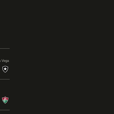
0
a Vega
s