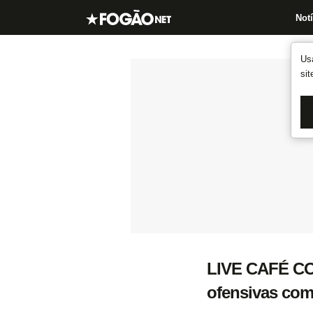
Notí
Us
si
LIVE CAFÉ CO
ofensivas com