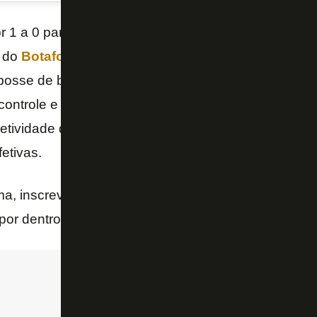
r 1 a 0 para o Red Bull Bragantino neste sábado, no
o do
Botafogo
,
Renato Paiva
, fez críticas à atuação
osse de bola improdutiva. Conhecido por priorizar u
ontrole e na circulação da bola, o treinador demons
jetividade do time, que tem tido dificuldades para tr
etivas.
ima, inscreva-se no nosso canal no YouTube e siga 
 por dentro das últimas notícias do Botafogo! 📺🔥