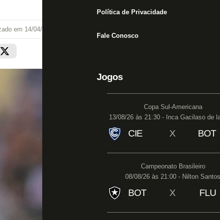
Política de Privacidade
izado em
14/04/25 às 08:30
Fale Conosco
Jogos
Copa Sul-Americana
13/08/26 às 21:30 - Inca Gacilaso de l
CIE
X
BOT
Campeonato Brasileiro
08/08/26 às 21:00 - Nilton Santo
BOT
X
FLU