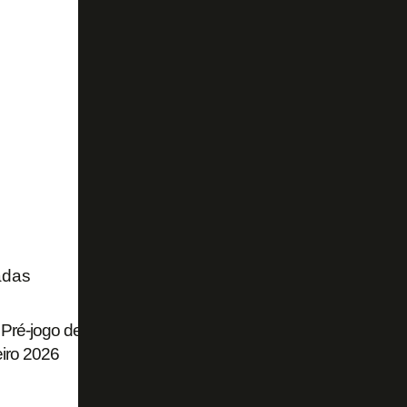
adas
 Pré-jogo de Botafogo x Fluminense pela 22ª rodada do 
eiro 2026