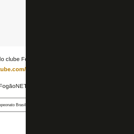
o clube FogãoNET+ e ganhe benefícios:
utube.com/watch?v=HuvJI2z6i1o
 FogãoNET
peonato Brasileiro
Renato Paiva