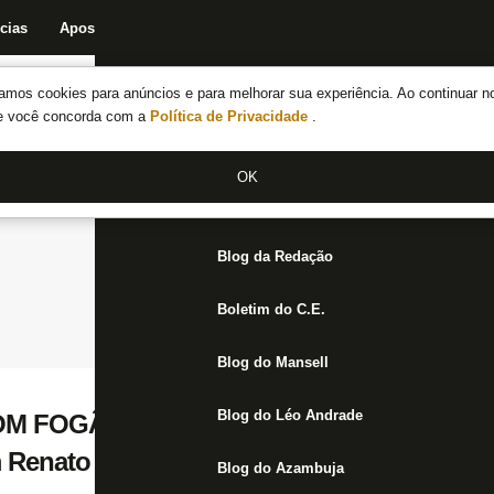
cias
Apostas
Fórum
Blog da Redação
Boletim do C.E.
Fechar menu principal
amos cookies para anúncios e para melhorar sua experiência. Ao continuar n
Notícias do Botafogo
te você concorda com a
Política de Privacidade
.
Fórum
OK
Jogos
Blog da Redação
Boletim do C.E.
Blog do Mansell
Blog do Léo Andrade
M FOGÃONET | Botafogo precisa encontra
 Renato Paiva
Blog do Azambuja