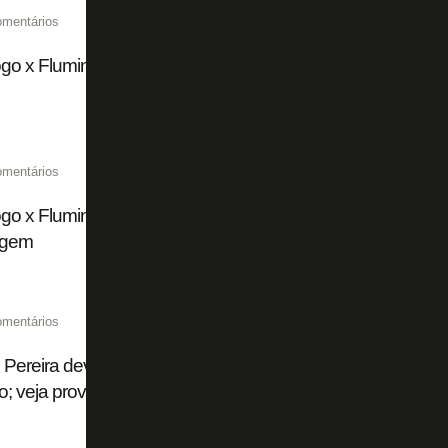
omentários
go x Fluminense: 20 mil ingressos vendidos para clássico 
omentários
go x Fluminense: onde assistir, escalações, desfalques, 
agem
omentários
 Pereira deve estrear pelo Botafogo contra o Fluminense,
o; veja provável escalação