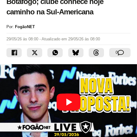
Botafogo; clube conhece hoje
caminho na Sul-Americana
Por:
FogãoNET
29/05/26 às 08:00
- Atualizado em
29/05/26 às 08:00
0