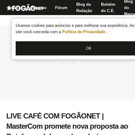
Blog
Blog da
Boletim
Notícias
Apostas
Fórum
do
Redação
do C.E.
Manse
Usamos cookies para anúncios e para melhorar sua experiência. Ao 
site você concorda com a
Política de Privacidade
.
OK
LIVE CAFÉ COM FOGÃONET |
MasterCom promete nova proposta ao