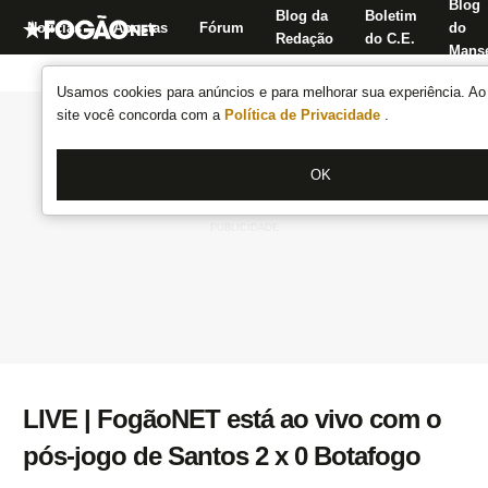
Blog
Blog da
Boletim
Notícias
Apostas
Fórum
do
Redação
do C.E.
Manse
Usamos cookies para anúncios e para melhorar sua experiência. Ao 
site você concorda com a
Política de Privacidade
.
OK
LIVE | FogãoNET está ao vivo com o
pós-jogo de Santos 2 x 0 Botafogo