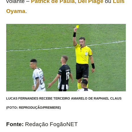
volante –
Patrick de Paula
,
Del Piage
ou
Luís
Oyama
.
LUCAS FERNANDES RECEBE TERCEIRO AMARELO DE RAPHAEL CLAUS
(FOTO: REPRODUÇÃO/PREMIERE)
Fonte:
Redação FogãoNET