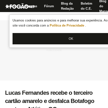
Blog
Blog da
Boletim
Notícias
Apostas
Fórum
do
Redação
do C.E.
Manse
Usamos cookies para anúncios e para melhorar sua experiência. Ao 
site você concorda com a
Política de Privacidade
.
OK
Lucas Fernandes recebe o terceiro
cartão amarelo e desfalca Botafogo