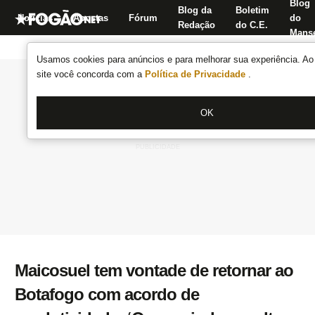
Blog
Blog da
Boletim
Notícias
Apostas
Fórum
do
Redação
do C.E.
Manse
Usamos cookies para anúncios e para melhorar sua experiência. Ao 
site você concorda com a
Política de Privacidade
.
OK
Maicosuel tem vontade de retornar ao
Botafogo com acordo de