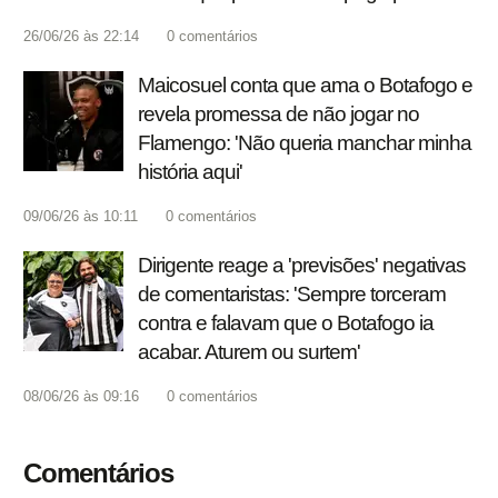
26/06/26 às 22:14
0
comentários
Maicosuel conta que ama o Botafogo e
revela promessa de não jogar no
Flamengo: 'Não queria manchar minha
história aqui'
09/06/26 às 10:11
0
comentários
Dirigente reage a 'previsões' negativas
de comentaristas: 'Sempre torceram
contra e falavam que o Botafogo ia
acabar. Aturem ou surtem'
08/06/26 às 09:16
0
comentários
Comentários