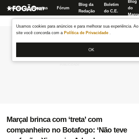
Blog
Blog da
Boletim
Notícias
Apostas
Fórum
do
Redação
do C.E.
Manse
Usamos cookies para anúncios e para melhorar sua experiência. Ao 
site você concorda com a
Política de Privacidade
.
OK
Marçal brinca com ‘treta’ com
companheiro no Botafogo: ‘Não teve