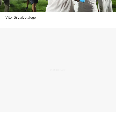
Vítor Silva/Botafogo