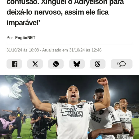
confusão. Xinguei o Adryelson para
deixá-lo nervoso, assim ele fica
imparável’
Por:
FogãoNET
31/10/24 às 10:08
- Atualizado em
31/10/24 às 12:46
0