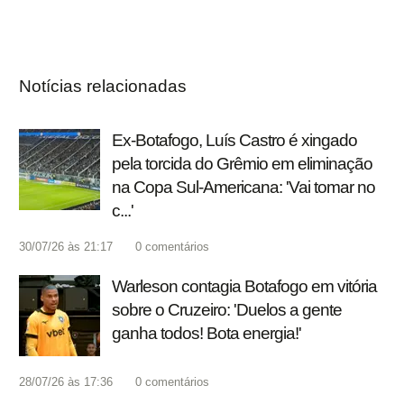
Notícias relacionadas
Ex-Botafogo, Luís Castro é xingado
pela torcida do Grêmio em eliminação
na Copa Sul-Americana: 'Vai tomar no
c...'
30/07/26 às 21:17
0
comentários
Warleson contagia Botafogo em vitória
sobre o Cruzeiro: 'Duelos a gente
ganha todos! Bota energia!'
28/07/26 às 17:36
0
comentários