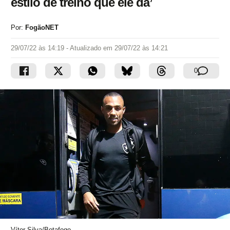
estilo de treino que ele dá’
Por:
FogãoNET
29/07/22 às 14:19
- Atualizado em
29/07/22 às 14:21
0
Vítor Silva/Botafogo