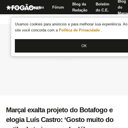
Blog
Blog da
Boletim
Notícias
Apostas
Fórum
do
Redação
do C.E.
Manse
Usamos cookies para anúncios e para melhorar sua experiência. Ao 
site você concorda com a
Política de Privacidade
.
OK
Marçal exalta projeto do Botafogo e
elogia Luís Castro: ‘Gosto muito do