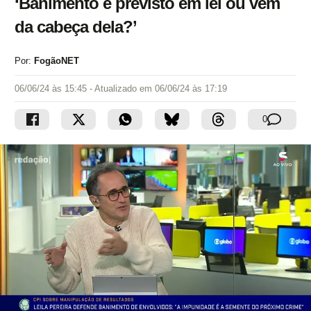
‘Banimento é previsto em lei ou vem
da cabeça dela?’
Por:
FogãoNET
06/06/24 às 15:45
- Atualizado em
06/06/24 às 17:19
0