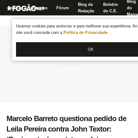
Blog
Blog da
Boletim
Notícias
Apostas
Fórum
do
Redação
do C.E.
Manse
Usamos cookies para anúncios e para melhorar sua experiência. Ao 
site você concorda com a
Política de Privacidade
.
OK
Marcelo Barreto questiona pedido de
Leila Pereira contra John Textor: