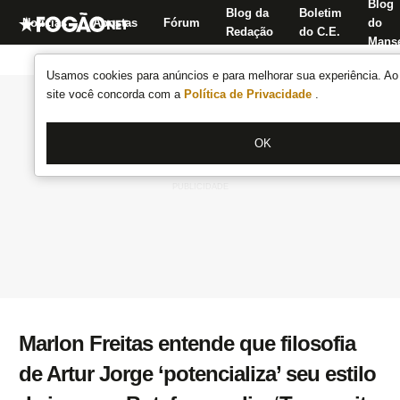
Blog
Blog da
Boletim
Notícias
Apostas
Fórum
do
Redação
do C.E.
Manse
Usamos cookies para anúncios e para melhorar sua experiência. Ao 
site você concorda com a
Política de Privacidade
.
OK
Marlon Freitas entende que filosofia
de Artur Jorge ‘potencializa’ seu estilo