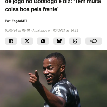
de jogo no Botafogo e diz: ‘Tem muita
coisa boa pela frente’
Por:
FogãoNET
03/05/24 às 09:40
- Atualizado em
03/05/24 às 14:21
0