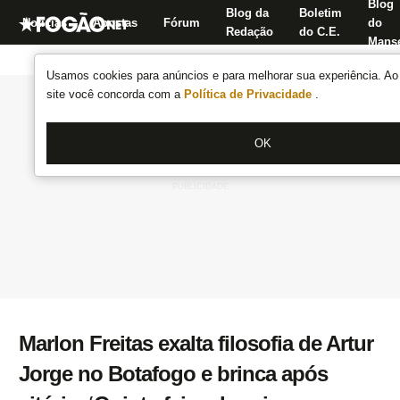
Blog
Blog da
Boletim
Notícias
Apostas
Fórum
do
Redação
do C.E.
Manse
Usamos cookies para anúncios e para melhorar sua experiência. Ao 
site você concorda com a
Política de Privacidade
.
OK
Marlon Freitas exalta filosofia de Artur
Jorge no Botafogo e brinca após