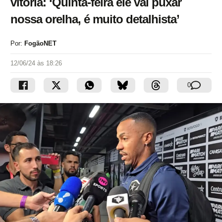
vitória: ‘Quinta-feira ele vai puxar
nossa orelha, é muito detalhista’
Por:
FogãoNET
12/06/24 às 18:26
0