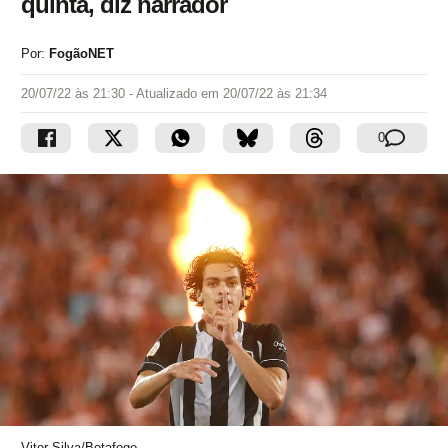
quinta, diz narrador
Por:
FogãoNET
20/07/22 às 21:30
- Atualizado em
20/07/22 às 21:34
0
Vitor Silva/Botafogo