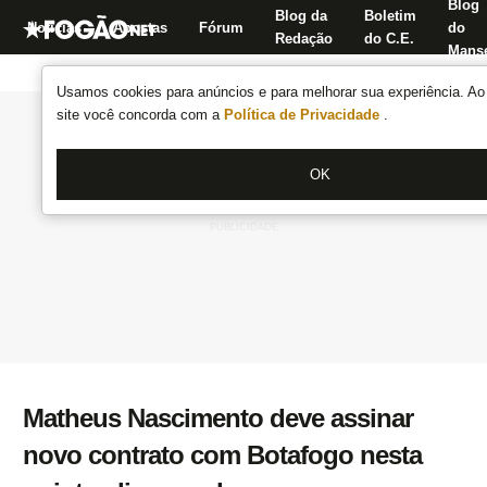
Blog
Blog da
Boletim
Notícias
Apostas
Fórum
do
Redação
do C.E.
Manse
Usamos cookies para anúncios e para melhorar sua experiência. Ao 
site você concorda com a
Política de Privacidade
.
OK
Matheus Nascimento deve assinar
novo contrato com Botafogo nesta