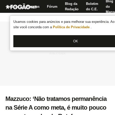
Blog
Blog da
Boletim
Notícias
Apostas
Fórum
do
Redação
do C.E.
Manse
Usamos cookies para anúncios e para melhorar sua experiência. Ao 
site você concorda com a
Política de Privacidade
.
OK
Mazzuco: ‘Não tratamos permanência
na Série A como meta, é muito pouco