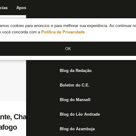
cias
Apostas
Fórum
Blog da Redação
Boletim do C.E.
Fechar menu principal
amos cookies para anúncios e para melhorar sua experiência. Ao continuar n
Notícias do Botafogo
te você concorda com a
Política de Privacidade
.
Fórum
OK
Jogos
Blog da Redação
Boletim do C.E.
Blog do Mansell
Blog do Léo Andrade
nte, Chay corresponde e reafirma importân
afogo
Blog do Azambuja