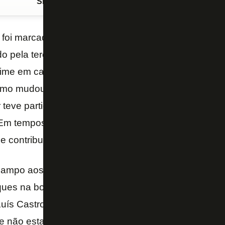
Siga o FogãoNET
no Google Discover
 foi marcado pela reação do
Botafogo
no empate por
ido pela terceira rodada do
Brasileiro
. Após sofrer o 
 time em campo, acionando
Chay
. O jogador não ap
mo mudou o meio-campo do Alvinegro. Mesmo fora 
r teve participação direta no lance que resultou no g
 Em tempos de reformulação da equipe principal, o 
e contribuir na Série A tanto quanto o fez na tempo
ampo aos 12 minutos da segunda etapa. No Estádio 
ues na bola e criou oportunidades para o setor ofen
Luís Castro, ele surgiu como responsável pelo setor
e não estar acostumado a fazer a função, o jogador