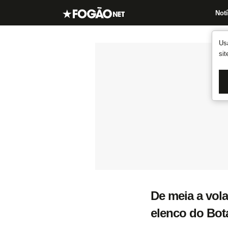
Notí
Us
si
De meia a vola
elenco do Bot