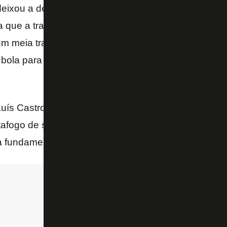
eixou a desejar na criação. Os lançamentos de Cha
a que a transição do Botafogo finalmente engatasse
 meia tradicional. Foi, inclusive, de uma bola long
bola para os pés de Wanderson que, sob pressão do
 Luís Castro explicou a mudança de posição como um 
tafogo de se arriscar para buscar o empate. Neste
 fundamental.