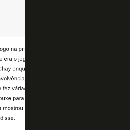
ogo na primeira parte e na segunda parte. A primeira
e era o jogo, e na segunda tivemos que nos arriscar
Chay enquanto volante, o Nascimento como 10, o Gu
volvência do Saravia e do Daniel. O Patrick, embora
 fez várias finalizações. A equipe estava toda voltad
ouxe para Goiânia foi a vontade de levar três ponto
e mostrou que cria na realidade. É bizarro que a ge
disse.