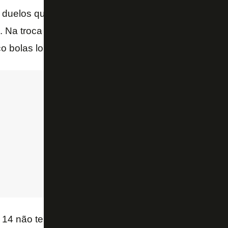
 duelos que participou. Além disso, fez um corte e a
le. Na troca de passes, teve 92% de aproveitamento 
o bolas longas. Os dados são do site “SofaScore”.
14 não tenha aparecido tanto na área adversária, 