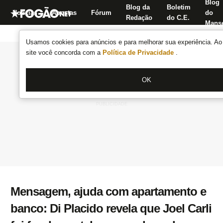
Blog
Blog da
Boletim
Notícias
Apostas
Fórum
do
Redação
do C.E.
Manse
Usamos cookies para anúncios e para melhorar sua experiência. Ao 
site você concorda com a
Política de Privacidade
.
OK
Mensagem, ajuda com apartamento e
banco: Di Placido revela que Joel Carli