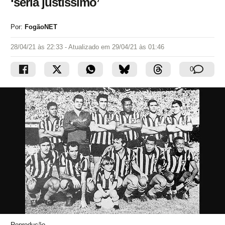
‘seria justíssimo’
Por:
FogãoNET
28/04/21 às 22:33
- Atualizado em
29/04/21 às 01:46
0
Reprodução