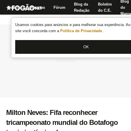
Blog
Blog da
Boletim
Notícias
Apostas
Fórum
do
Redação
do C.E.
Manse
Usamos cookies para anúncios e para melhorar sua experiência. Ao 
site você concorda com a
Política de Privacidade
.
OK
Milton Neves: Fifa reconhecer
tricampeonato mundial do Botafogo