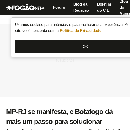
Blog
Blog da
Boletim
Notícias
Apostas
Fórum
do
Redação
do C.E.
Manse
Usamos cookies para anúncios e para melhorar sua experiência. Ao 
site você concorda com a
Política de Privacidade
.
OK
MP-RJ se manifesta, e Botafogo dá
mais um passo para solucionar