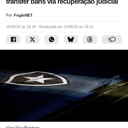
transfer bans via recuperação judicial
Por:
FogãoNET
15/06/26 às 18:19
- Atualizado em
15/06/26 às 18:31
0
Vítor Silva/Botafogo