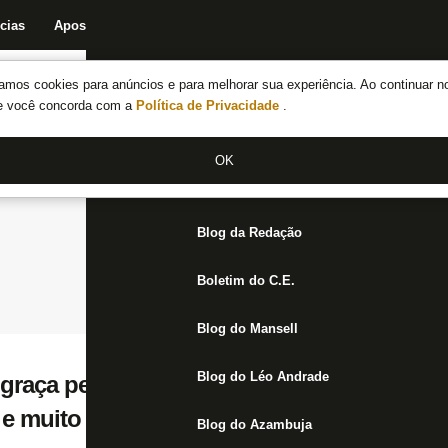
cias
Apostas
Fórum
Blog da Redação
Boletim do C.E.
Fechar menu principal
amos cookies para anúncios e para melhorar sua experiência. Ao continuar n
Notícias do Botafogo
te você concorda com a
Política de Privacidade
.
Fórum
OK
Jogos
Blog da Redação
Boletim do C.E.
Blog do Mansell
Blog do Léo Andrade
graça pelo Botafogo, Lucas Barros se apre
z e muito motivado’
Blog do Azambuja