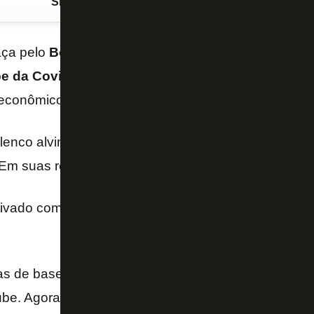
Siga o FogãoNET
no Google Discover
aça pelo
Botafogo
, o lateral-esquerdo
Lucas Barro
e da Covilhã
, da Segunda Divisão de Portugal. O A
 econômicos.
enco alvinegro, Lucas Barros assinou contrato de 
Em suas redes sociais, o lateral-esquerdo comemoro
tivado com esse mais novo desafio. Obrigado por tud
ias de base do Botafogo, Lucas Barros fez apenas 
lube. Agora, o elenco alvinegro tem como opções pa