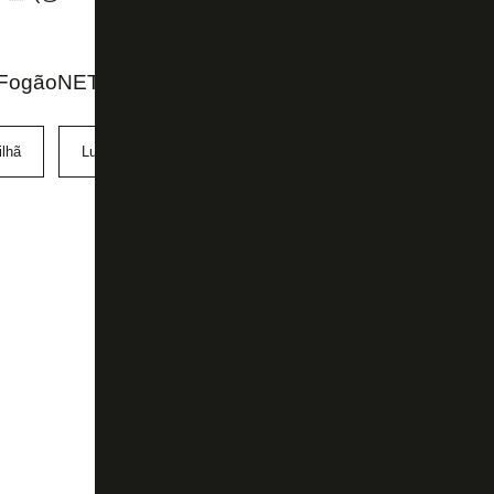
 FogãoNET
ilhã
Lucas Barros