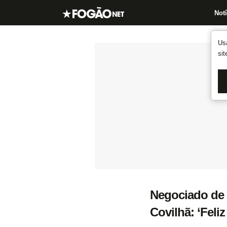
Notí
Us
si
Negociado de 
Covilhã: ‘Feli