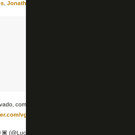
os
,
Jonathan Silva
e
Hugo
.
tivado, com esse mais novo desafio. Obrigado por 
tter.com/vgpEWrZrw9
🏾 (@LucasBarros026)
August 15, 2021