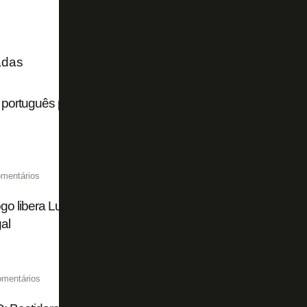
adas
 português põe Rui Mota na mira do Botafogo para comand
mentários
go libera Lucas Barros para assinar com clube da Segund
al
omentários