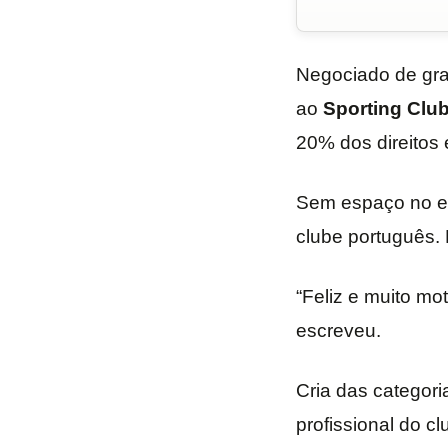
Negociado de gr
ao
Sporting Club
20% dos direitos
Sem espaço no el
clube português. 
“Feliz e muito mo
escreveu.
Cria das categor
profissional do c