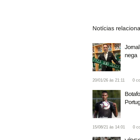
Notícias relacion
Jornal
nega
20/01/26 às 21:11
0
co
Botafo
Portug
15/08/21 às 14:01
0
c