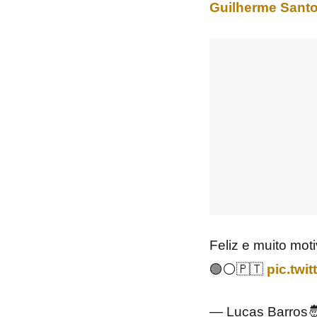
Guilherme Sant
Feliz e muito mo
🟢⚪️🇵🇹
pic.twi
— Lucas Barros