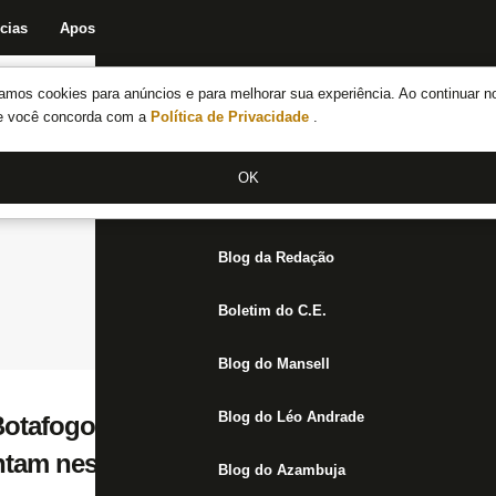
cias
Apostas
Fórum
Blog da Redação
Boletim do C.E.
Fechar menu principal
amos cookies para anúncios e para melhorar sua experiência. Ao continuar n
Notícias do Botafogo
te você concorda com a
Política de Privacidade
.
Fórum
OK
Jogos
Blog da Redação
Boletim do C.E.
Blog do Mansell
Blog do Léo Andrade
otafogo na Libertadores, Carabobo e Univ
ntam nesta terça
Blog do Azambuja