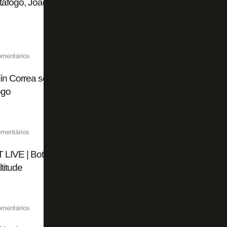
afogo, Joaquín Correa é anunciado como reforço do Estu
omentários
n Correa se apresenta ao Estudiantes após fechar acord
ogo
mentários
LIVE | Botafogo encaminha saída de Tucu Correa; clube p
ltitude
omentários