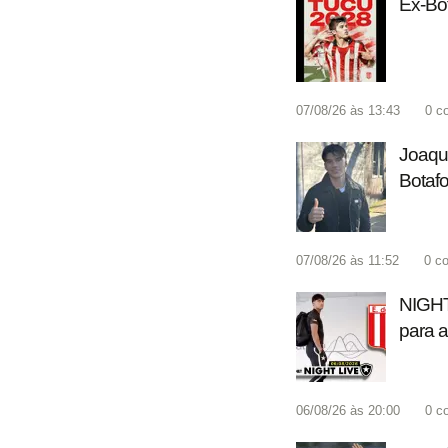
Ex-Bot
07/08/26 às 13:43
0
c
Joaquí
Botaf
07/08/26 às 11:52
0
co
NIGHT 
para a
06/08/26 às 20:00
0
c