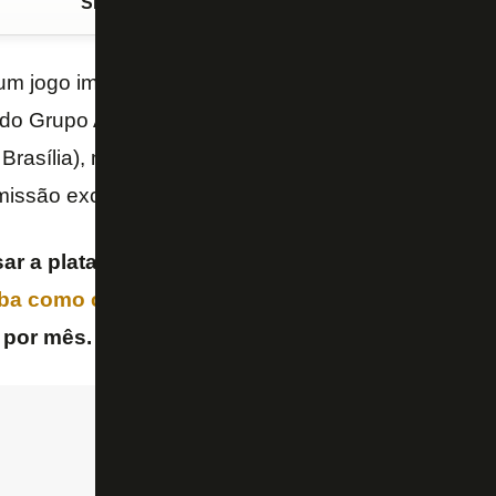
Siga o FogãoNET
no Google Discover
m jogo importante para acompanhar nesta terça-feir
a do Grupo A da
Libertadores
, o
Carabobo
recebe a
 Brasília), no estádio Misael Delgado, em Valência, 
smissão exclusiva do
Paramount+
.
ar a plataforma fazendo um teste grátis por sete
ba como clicando aqui!
). Caso haja interesse dep
 por mês.