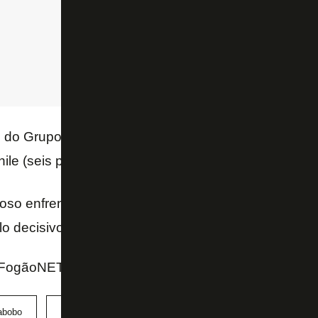
 do Grupo A, o Botafogo torce para o Carabobo (zero
ile (seis pontos), que tem duas vitórias em dois jog
ioso enfrenta o
Estudiantes
, no Estádio Jorge Luis 
o decisivo. Ambos têm três pontos.
 FogãoNET
abobo
Estudiantes
Libertadores
Universidad de Chi