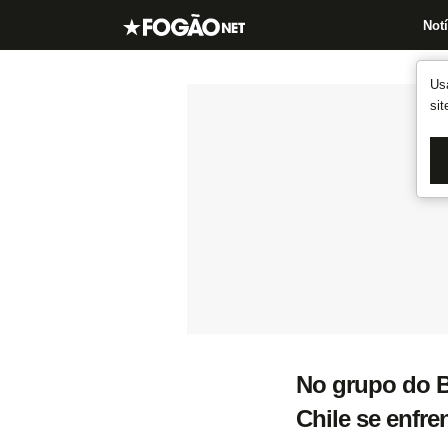
Notí
Us
si
No grupo do B
Chile se enfre