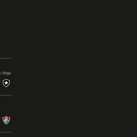
0
a Vega
s