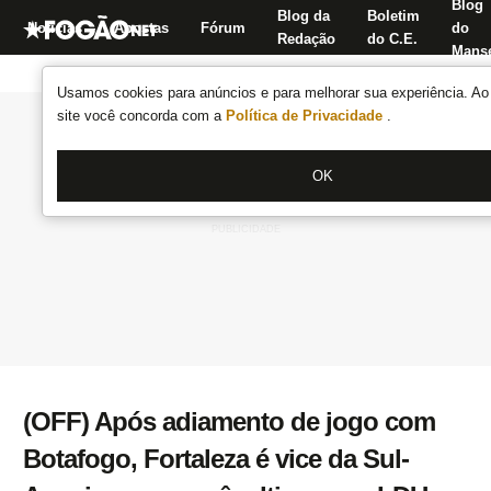
Blog
Blog da
Boletim
Notícias
Apostas
Fórum
do
Redação
do C.E.
Manse
Usamos cookies para anúncios e para melhorar sua experiência. Ao 
site você concorda com a
Política de Privacidade
.
OK
(OFF) Após adiamento de jogo com
Botafogo, Fortaleza é vice da Sul-