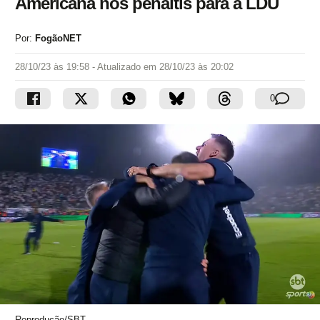
Americana nos pênaltis para a LDU
Por:
FogãoNET
28/10/23 às 19:58
- Atualizado em
28/10/23 às 20:02
0
Reprodução/SBT