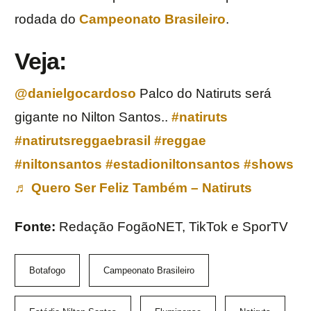
rodada do
Campeonato Brasileiro
.
Veja:
@danielgocardoso
Palco do Natiruts será
gigante no Nilton Santos..
#natiruts
#natirutsreggaebrasil
#reggae
#niltonsantos
#estadioniltonsantos
#shows
♬ Quero Ser Feliz Também – Natiruts
Fonte:
Redação FogãoNET, TikTok e SporTV
Botafogo
Campeonato Brasileiro