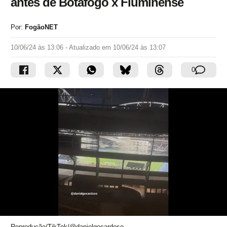
antes de Botafogo x Fluminense
Por:
FogãoNET
10/06/24 às 13:06
- Atualizado em
10/06/24 às 13:07
0
Reprodução/TikTok/@danielgocardoso