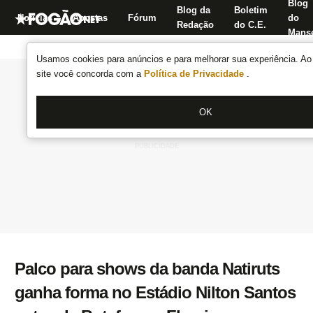
Blog
Blog da
Boletim
Notícias
Apostas
Fórum
do
Redação
do C.E.
Manse
Usamos cookies para anúncios e para melhorar sua experiência. Ao 
site você concorda com a
Política de Privacidade
.
OK
Palco para shows da banda Natiruts
ganha forma no Estádio Nilton Santos