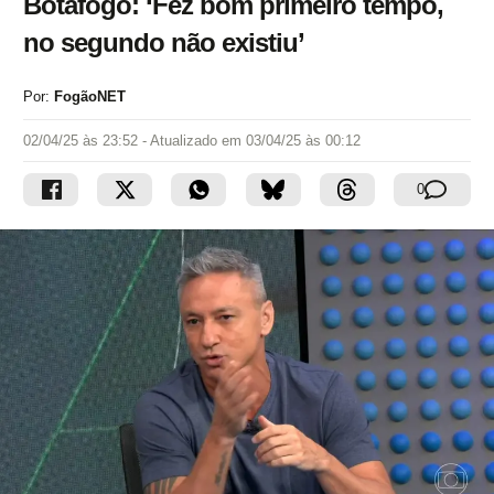
Botafogo: ‘Fez bom primeiro tempo,
no segundo não existiu’
Por:
FogãoNET
02/04/25 às 23:52
- Atualizado em
03/04/25 às 00:12
0