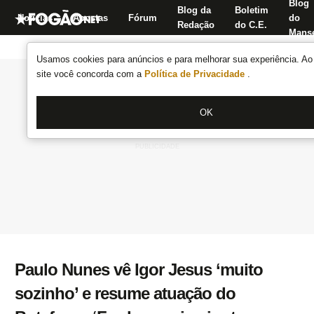
Blog
Blog da
Boletim
Notícias
Apostas
Fórum
do
Redação
do C.E.
Manse
Usamos cookies para anúncios e para melhorar sua experiência. Ao 
site você concorda com a
Política de Privacidade
.
OK
Paulo Nunes vê Igor Jesus ‘muito
sozinho’ e resume atuação do