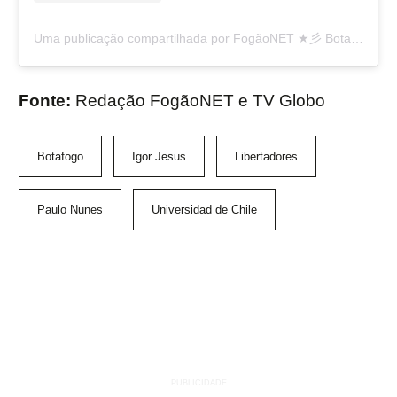
Uma publicação compartilhada por FogãoNET ★彡 Botafogo 👨🏽‍💻🔥 (@fogaonet)
Fonte:
Redação FogãoNET e TV Globo
Botafogo
Igor Jesus
Libertadores
Paulo Nunes
Universidad de Chile