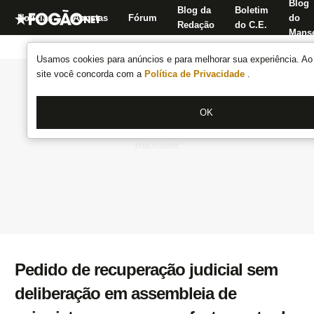
Blog
Blog da
Boletim
Notícias
Apostas
Fórum
do
Redação
do C.E.
Manse
Usamos cookies para anúncios e para melhorar sua experiência. Ao 
site você concorda com a
Política de Privacidade
.
OK
Pedido de recuperação judicial sem
deliberação em assembleia de