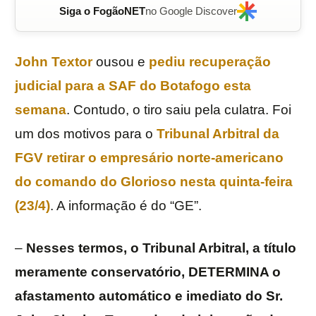
Siga o FogãoNET
no Google Discover
John Textor
ousou e
pediu
recuperação
judicial
para a
SAF
do
Botafogo
esta
semana
. Contudo, o tiro saiu pela culatra. Foi
um dos motivos para o
Tribunal Arbitral
da
FGV retirar o empresário norte-americano
do comando do Glorioso nesta quinta-feira
(23/4)
. A informação é do “GE”.
–
Nesses termos, o Tribunal Arbitral, a título
meramente conservatório, DETERMINA o
afastamento automático e imediato do Sr.