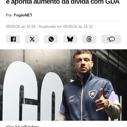
e aponta aumento da dívida com GDA
Por:
FogãoNET
05/05/26 às 15:56
- Atualizado em
05/05/26 às 16:22
0
Vítor Silva/Botafogo