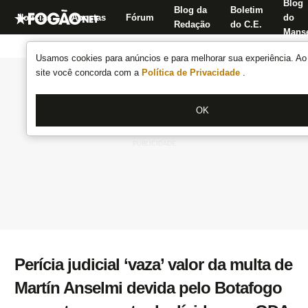
Blog
Blog da
Boletim
Notícias
Apostas
Fórum
do
Redação
do C.E.
Manse
Usamos cookies para anúncios e para melhorar sua experiência. Ao 
site você concorda com a
Política de Privacidade
.
OK
Perícia judicial ‘vaza’ valor da multa de
Martín Anselmi devida pelo Botafogo