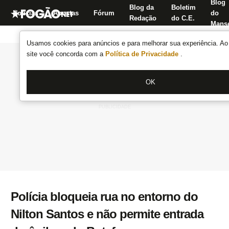
Blog
Blog da
Boletim
Notícias
Apostas
Fórum
do
Redação
do C.E.
Manse
Usamos cookies para anúncios e para melhorar sua experiência. Ao 
site você concorda com a
Política de Privacidade
.
OK
Polícia bloqueia rua no entorno do
Nilton Santos e não permite entrada