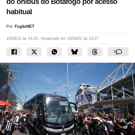
do ônibus do Botafogo por acesso
habitual
Por:
FogãoNET
10/04/22 às 14:20
- Atualizado em
10/04/22 às 14:27
0