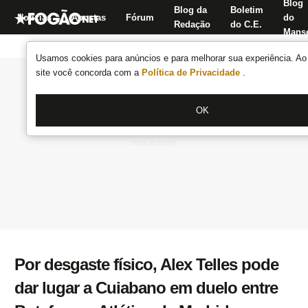
Blog
Blog da
Boletim
Notícias
Apostas
Fórum
do
Redação
do C.E.
Manse
Usamos cookies para anúncios e para melhorar sua experiência. Ao 
site você concorda com a
Política de Privacidade
.
OK
Por desgaste físico, Alex Telles pode
dar lugar a Cuiabano em duelo entre