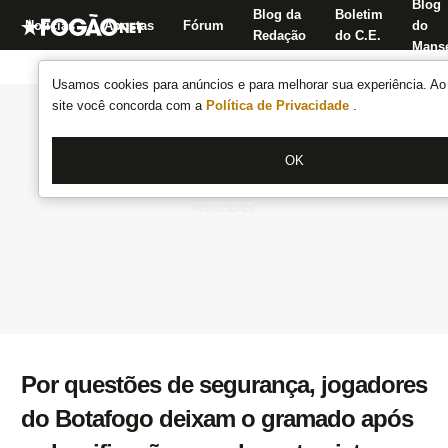
Blog
Blog da
Boletim
Notícias
Apostas
Fórum
do
Redação
do C.E.
Manse
Usamos cookies para anúncios e para melhorar sua experiência. Ao 
site você concorda com a
Política de Privacidade
.
OK
Por questões de segurança, jogadores
do Botafogo deixam o gramado após