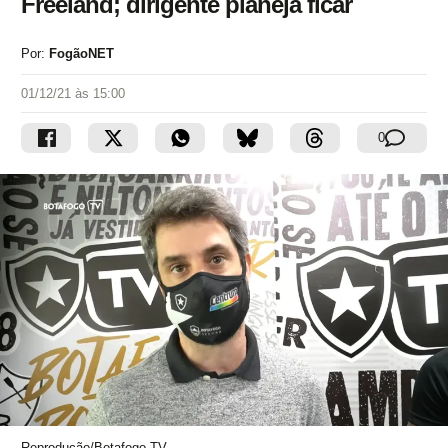
Freeland; dirigente planeja ficar
Por:
FogãoNET
01/12/21 às 15:00
0
Reprodução/Botafogo TV