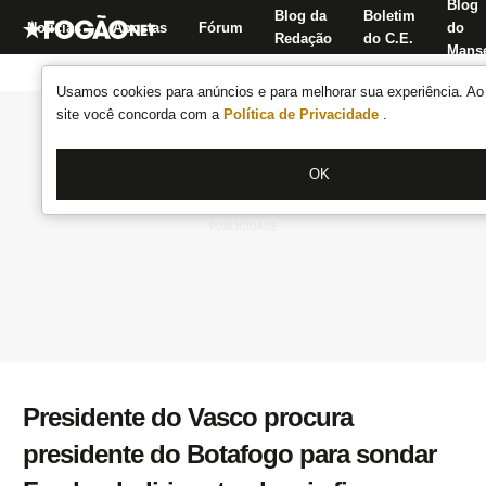
Blog
Blog da
Boletim
Notícias
Apostas
Fórum
do
Redação
do C.E.
Manse
Usamos cookies para anúncios e para melhorar sua experiência. Ao 
site você concorda com a
Política de Privacidade
.
OK
Presidente do Vasco procura
presidente do Botafogo para sondar