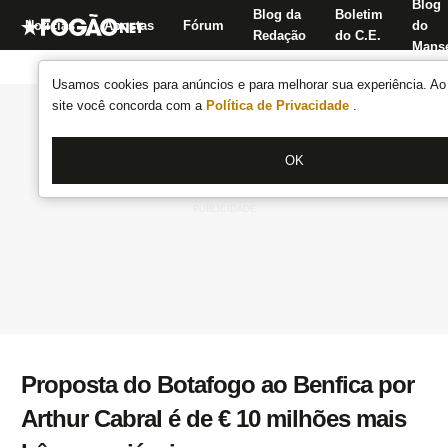
Blog
Blog da
Boletim
Notícias
Apostas
Fórum
do
Redação
do C.E.
Manse
Usamos cookies para anúncios e para melhorar sua experiência. Ao 
site você concorda com a
Política de Privacidade
.
OK
Proposta do Botafogo ao Benfica por
Arthur Cabral é de € 10 milhões mais