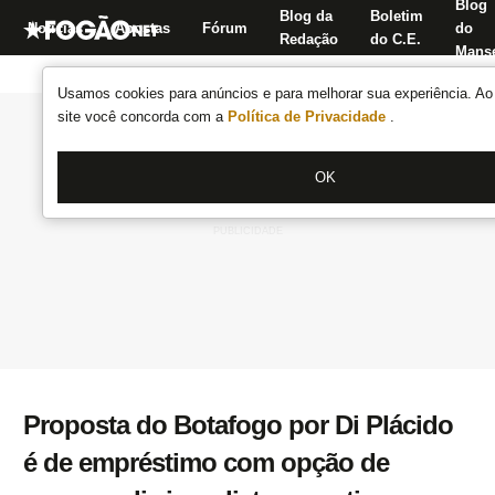
Blog
Blog da
Boletim
Notícias
Apostas
Fórum
do
Redação
do C.E.
Manse
Usamos cookies para anúncios e para melhorar sua experiência. Ao 
site você concorda com a
Política de Privacidade
.
OK
Proposta do Botafogo por Di Plácido
é de empréstimo com opção de